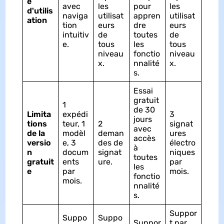
é
avec
les
pour
les
d'utilis
naviga
utilisat
appren
utilisat
ation
tion
eurs
dre
eurs
intuitiv
de
toutes
de
e.
tous
les
tous
niveau
fonctio
niveau
x.
nnalité
x.
s.
Essai
gratuit
1
de 30
Limita
expédi
3
jours
tions
teur, 1
2
signat
avec
de la
modèl
deman
ures
accès
versio
e, 3
des de
électro
à
n
docum
signat
niques
toutes
gratuit
ents
ure.
par
les
e
par
mois.
fonctio
mois.
nnalité
s.
Suppor
Suppo
Suppo
Suppor
t par