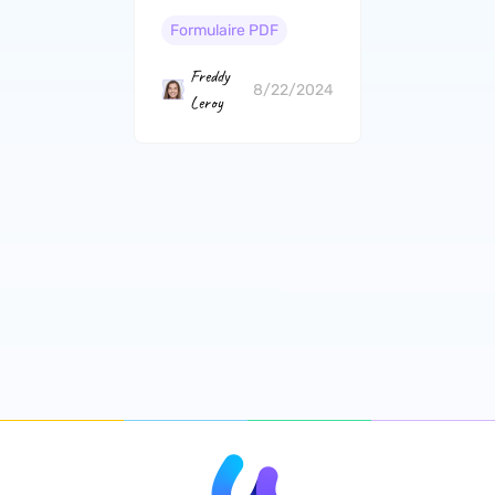
remplissable en
PDF standard
Formulaire PDF
(gratuites et
payantes)
Freddy
8/22/2024
Leroy