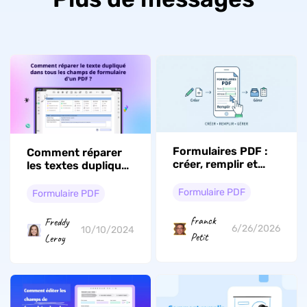
Formulaires PDF :
Comment réparer
créer, remplir et
les textes dupliqués
gérer simplement
dans tous les
et
champs de
Formulaire PDF
Formulaire PDF
automatiquement
formulaire d'un
PDF : Raisons et
franck
Freddy
6/26/2026
solutions
10/10/2024
Petit
Leroy