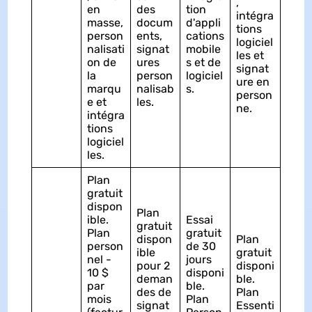
,
en
des
tion
intégra
masse,
docum
d'appli
tions
person
ents,
cations
logiciel
nalisati
signat
mobile
les et
on de
ures
s et de
signat
la
person
logiciel
ure en
marqu
nalisab
s.
person
e et
les.
ne.
intégra
tions
logiciel
les.
Plan
gratuit
dispon
Plan
ible.
Essai
gratuit
Plan
gratuit
dispon
Plan
person
de 30
ible
gratuit
nel -
jours
pour 2
disponi
10 $
disponi
deman
ble.
par
ble.
des de
Plan
mois
Plan
signat
Essenti