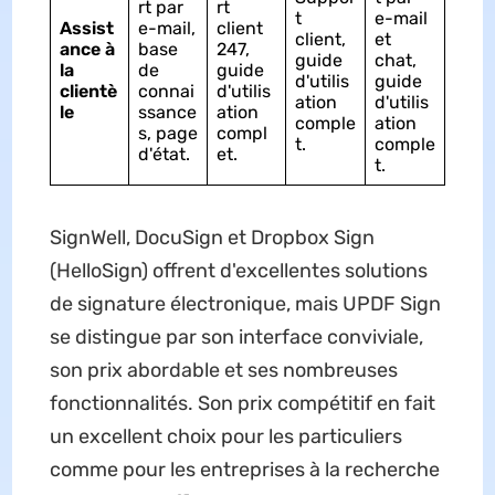
rt par
rt
t
e-mail
Assist
e-mail,
client
client,
et
ance à
base
247,
guide
chat,
la
de
guide
d'utilis
guide
clientè
connai
d'utilis
ation
d'utilis
le
ssance
ation
comple
ation
s, page
compl
t.
comple
d'état.
et.
t.
SignWell, DocuSign et Dropbox Sign
(HelloSign) offrent d'excellentes solutions
de signature électronique, mais UPDF Sign
se distingue par son interface conviviale,
son prix abordable et ses nombreuses
fonctionnalités. Son prix compétitif en fait
un excellent choix pour les particuliers
comme pour les entreprises à la recherche