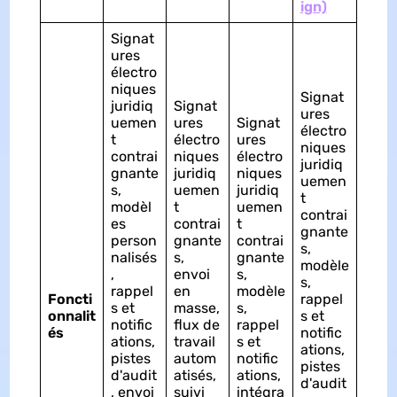
ign)
Signat
ures
électro
niques
Signat
juridiq
Signat
ures
uemen
ures
Signat
électro
t
électro
ures
niques
contrai
niques
électro
juridiq
gnante
juridiq
niques
uemen
s,
uemen
juridiq
t
modèl
t
uemen
contrai
es
contrai
t
gnante
person
gnante
contrai
s,
nalisés
s,
gnante
modèle
,
envoi
s,
s,
rappel
en
modèle
Foncti
rappel
s et
masse,
s,
onnalit
s et
notific
flux de
rappel
és
notific
ations,
travail
s et
ations,
pistes
autom
notific
pistes
d'audit
atisés,
ations,
d'audit
, envoi
suivi
intégra