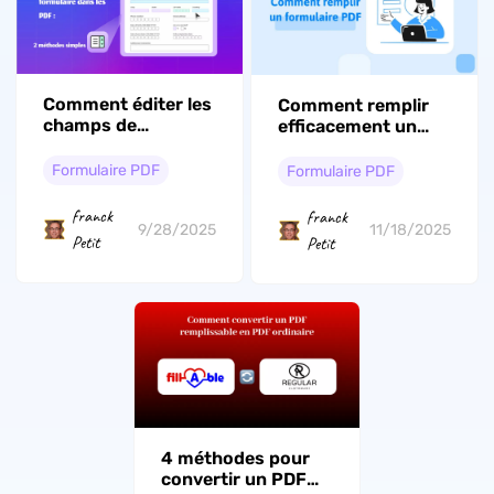
Comment éditer les
Comment remplir
champs de
efficacement un
formulaire dans les
formulaire PDF
PDF : 2 méthodes
Formulaire PDF
Formulaire PDF
simples
franck
franck
9/28/2025
11/18/2025
Petit
Petit
4 méthodes pour
convertir un PDF