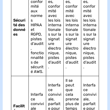
confor
es,
es,
es,
mité
confor
confor
confor
aux
mité
mité
mité
norme
avec
avec
avec
Sécuri
s
les lois
les lois
les lois
té des
HIPAA
interna
interna
interna
donné
et
tionale
tionale
tionale
es
RGPD,
s sur la
s sur la
s sur la
pistes
signat
signat
signat
d'audit
ure
ure
ure
,
électro
électro
électro
fonctio
nique,
nique,
nique,
nnalité
pistes
pistes
pistes
s de
d'audit
d'audit
d'audit
sécurit
.
.
.
é AWS.
Il se
Interfa
peut
Interfa
ce
que
ce
Interfa
convivi
cela
convivi
ce
ale,
prenne
ale,
convivi
parfait
plus de
parfait
Facilit
ale
e pour
temps
e pour