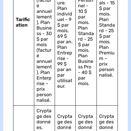
(factur
Person
ure.
als - 15
é
nel -
Plan
$ par
annuel
10 $
individ
mois.
lement
par
Tarific
uel - 9
Plan
). Plan
mois.
ation
$ par
Standa
Busine
Plan
mois,
rd - 25
ss - 30
Standa
69 $
$ par
$ par
rd - 25
par an.
mois.
mois
$ par
Plan
Plan
(factur
mois.
Entrep
Premiu
é
Plan
rise -
m –
annuel
Busine
99 $
prix
lement
ss Pro
par an
person
). Plan
- 40 $
par
nalisé.
Enterp
par
utilisat
rise –
mois.
eur.
prix
person
nalisé.
Crypta
ge des
Crypta
Crypta
Crypta
donné
ge des
ge des
ge des
es,
donné
donné
donné