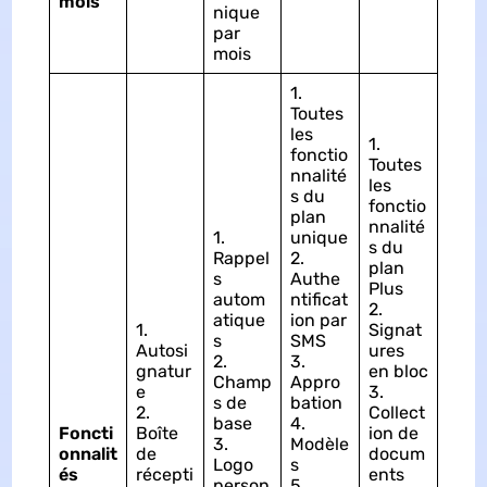
mois
nique
par
mois
1.
Toutes
les
1.
fonctio
Toutes
nnalité
les
s du
fonctio
plan
nnalité
1.
unique
s du
Rappel
2.
plan
s
Authe
Plus
autom
ntificat
2.
atique
ion par
1.
Signat
s
SMS
Autosi
ures
2.
3.
gnatur
en bloc
Champ
Appro
e
3.
s de
bation
2.
Collect
base
4.
Foncti
Boîte
ion de
3.
Modèle
onnalit
de
docum
Logo
s
és
récepti
ents
person
5.