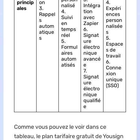
princip
on
4.
nalisé
Intégra
ales
3.
Expéri
4.
tion
Rappel
ences
Suivi
avec
s
person
en
Zapier
autom
nalisée
temps
6.
atique
s
réel
Signat
s
5.
5.
ure
Espace
Formul
électro
s de
aires
nique
travail
autom
avancé
6.
atisés
e
Conne
7.
xion
Signat
unique
ure
(SSO)
électro
nique
qualifié
e
Comme vous pouvez le voir dans ce
tableau, le plan tarifaire gratuit de Yousign