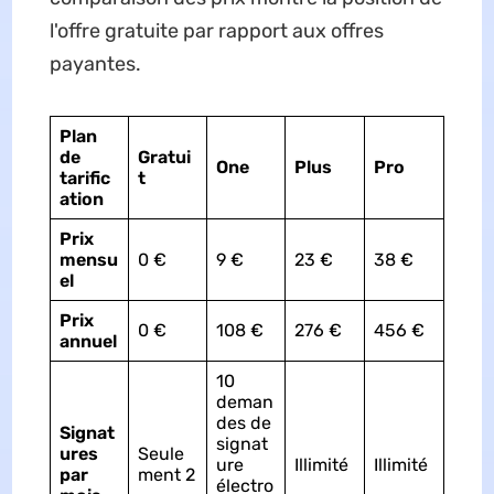
l'offre gratuite par rapport aux offres
payantes.
Plan
de
Gratui
One
Plus
Pro
tarific
t
ation
Prix
mensu
0 €
9 €
23 €
38 €
el
Prix
0 €
108 €
276 €
456 €
annuel
10
deman
des de
Signat
signat
ures
Seule
ure
Illimité
Illimité
par
ment 2
électro