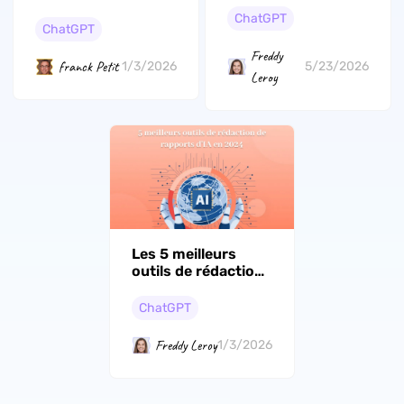
résumeurs de
alternative gratuite
ChatGPT
Google à ne pas
ChatGPT
| UPDF
manquer
Freddy
franck Petit
1/3/2026
5/23/2026
Leroy
Les 5 meilleurs
outils de rédaction
de rapports d'IA en
2026
ChatGPT
Freddy Leroy
1/3/2026