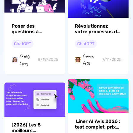
Poser des
Révolutionnez
questions à
votre processus de
l'intelligence
recherche : outils
artificielle : 30
d'IA pour la
ChatGPT
ChatGPT
prompts créatifs
recherche
Freddy
franck
8/19/2025
7/11/2025
Leroy
Petit
Liner AI Avis 2026 :
[2026] Les 5
test complet, prix
meilleurs
et meilleure