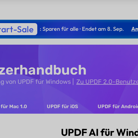
tart-Sale
: Sparen für alle · Endet am 8. Sep.
An
tzerhandbuch
ng von UPDF für Windows
Zu UPDF 2.0-Benutz
für Mac 1.0
UPDF für iOS
UPDF für Androi
UPDF AI für Win