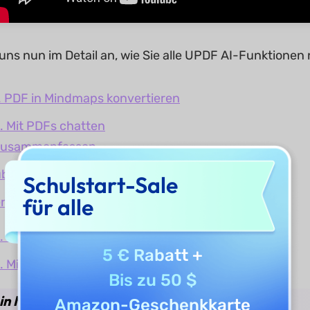
uns nun im Detail an, wie Sie alle UPDF AI-Funktionen
. PDF in Mindmaps konvertieren
. Mit PDFs chatten
 zusammenfassen
übersetzen
Schulstart-Sale
für alle
rklären
. Mit Bildern chatten
5 € Rabatt
+
. Mit AI/KI chatten
Bis zu 50 $
 in Mind Maps konvertieren
Amazon-Geschenkkarte