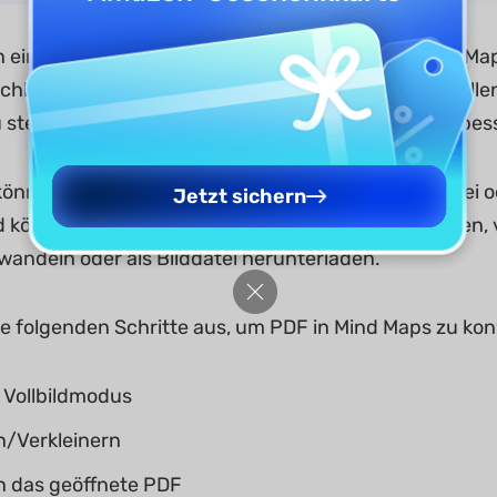
 eine PDF-Datei mit einem einfachen Klick in Mind Ma
ichkeit, die Beziehung zwischen den Ideen darzustellen.
u steigern und die Organisation von Inhalten zu verbes
können Sie eine Mind Map für die gesamte PDF-Datei od
Jetzt sichern
 können Sie die Mind Map im Vollbildmodus anzeigen, v
andeln oder als Bilddatei herunterladen.
ie folgenden Schritte aus, um PDF in Mind Maps zu kon
 Vollbildmodus
n/Verkleinern
n das geöffnete PDF