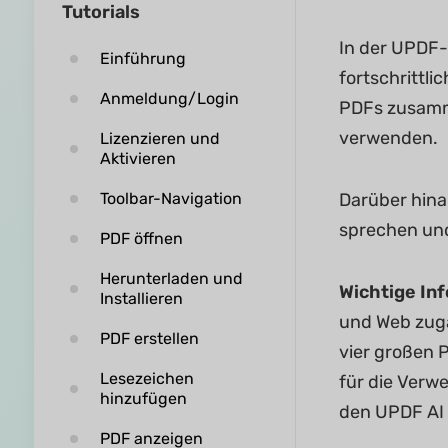
Tutorials
In der UPDF-
Einführung
fortschrittli
Anmeldung/Login
PDFs zusamme
verwenden.
Lizenzieren und
Aktivieren
Toolbar-Navigation
Darüber hina
sprechen und
PDF öffnen
Herunterladen und
Wichtige In
Installieren
und Web zugä
PDF erstellen
vier großen 
Lesezeichen
für die Verw
hinzufügen
den UPDF AI 
PDF anzeigen