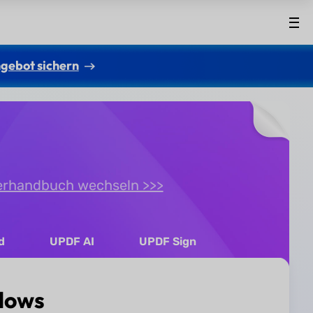
gebot sichern
erhandbuch wechseln >>>
d
UPDF AI
UPDF Sign
dows