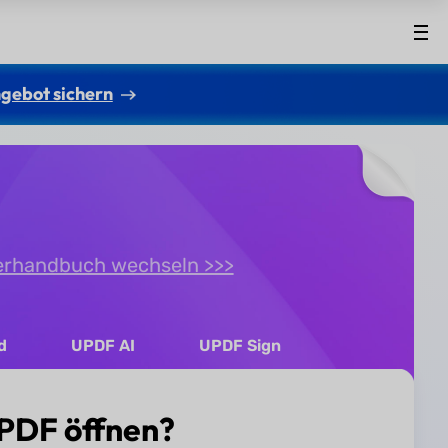
gebot sichern
erhandbuch wechseln >>>
d
UPDF AI
UPDF Sign
UPDF öffnen?