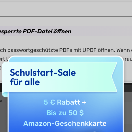
esperrte PDF-Datei öffnen
uch passwortgeschützte PDFs mit UPDF öffnen. Wenn 
dert UPDF dich auf, das Passwort einzugeben. Gib dar
F zu erhalten.
Schulstart-Sale
für alle
5 € Rabatt
+
Bis zu 50 $
Amazon-Geschenkkarte