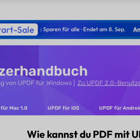
tart-Sale
: Sparen für alle · Endet am 8. Sep.
An
tzerhandbuch
ng von UPDF für Windows
Zu UPDF 2.0-Benutz
für Mac 1.0
UPDF für iOS
UPDF für Androi
Wie kannst du PDF mit 