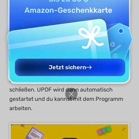
Amazon-Geschenkkarte
3. UPDF loslegen
Nach Abschluss des Installationsvorgangs
können Sie das Installationsfenster durch
Jetzt sichern
Klicken auf die Schaltfläche „loslegen“ oder
den Pfeil in der oberen rechten Ecke
schließen. UPDF wird dann automatisch
gestartet und du kannst mit dem Programm
arbeiten.