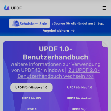
UPDF
Schulstart-Sale
: Sparen für alle · Endet am 8. Sep.
Angebot sichern
UPDF 1.0-
Benutzerhandbuch
Weitere Informationen zur Verwendung
von UPDF für Windows
Zu UPDF 2.0-
Benutzerhandbuch wechseln >>>
UPDF für Windows 1.0
UPDF für Mac 1.0
UPDF für iOS
UPDF für Android
UPDF AI
UPDF Sign