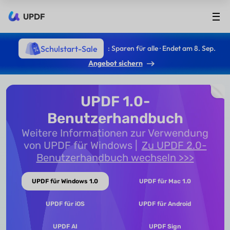
UPDF
Schulstart-Sale
: Sparen für alle · Endet am 8. Sep.
Angebot sichern
UPDF 1.0-
Benutzerhandbuch
Weitere Informationen zur Verwendung
von UPDF für Windows
Zu UPDF 2.0-
Benutzerhandbuch wechseln >>>
UPDF für Windows 1.0
UPDF für Mac 1.0
UPDF für iOS
UPDF für Android
UPDF AI
UPDF Sign