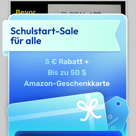
Schulstart-Sale
für alle
5 € Rabatt
+
Bis zu 50 $
Amazon-Geschenkkarte
Text unter dem Seitenbild:
Bei diesem