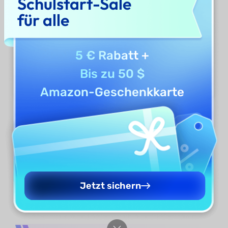
Schulstart-Sale
für alle
5 € Rabatt
+
Bis zu 50 $
Amazon-Geschenkkarte
Wählen Sie eine Zahlungsmethode und
schließen Sie Ihre Transaktion ab.
Laden Sie das UPDF auf Ihren Windows-
Computer herunter und melden Sie sich mit
Jetzt sichern
derselben E-Mail-Adresse an, um Ihre
Lizenz zu aktivieren.