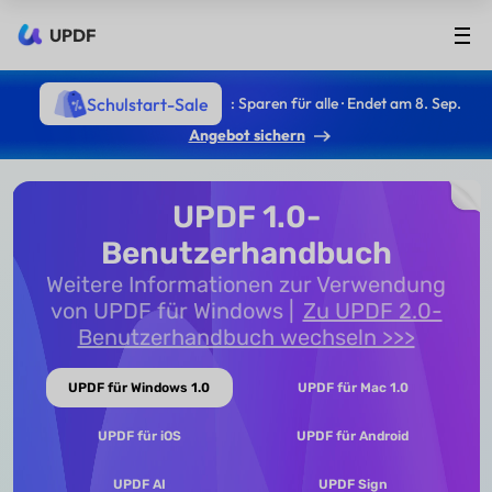
UPDF
Schulstart-Sale
: Sparen für alle · Endet am 8. Sep.
Angebot sichern
UPDF 1.0-
Benutzerhandbuch
Weitere Informationen zur Verwendung
von UPDF für Windows
Zu UPDF 2.0-
Benutzerhandbuch wechseln >>>
UPDF für Windows 1.0
UPDF für Mac 1.0
UPDF für iOS
UPDF für Android
UPDF AI
UPDF Sign