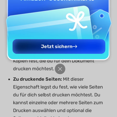
könnten schließlich mehrere Drucker
angeschlossen und installiert sein.
Manchmal werden verschiedene Drucker
über LAN (Local Area Network) installiert
und konfiguriert.
Kopien:
Die Option Kopien in den
Jetzt sichern
Druckeinstellungen legt die Anzahl der
Kopien fest, die du für dein Dokument
drucken möchtest.
Zu druckende Seiten:
Mit dieser
Eigenschaft legst du fest, wie viele Seiten
du für dich selbst drucken möchtest. Du
kannst einzelne oder mehrere Seiten zum
Drucken auswählen und optional die