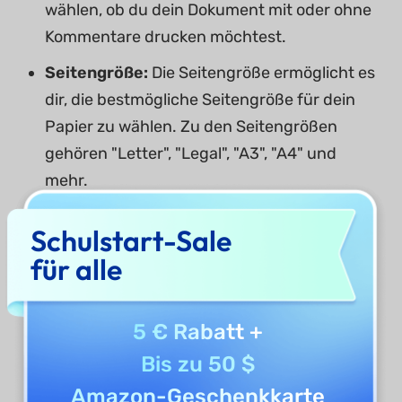
wählen, ob du dein Dokument mit oder ohne
Kommentare drucken möchtest.
Seitengröße:
Die Seitengröße ermöglicht es
dir, die bestmögliche Seitengröße für dein
Papier zu wählen. Zu den Seitengrößen
gehören "Letter", "Legal", "A3", "A4" und
mehr.
Ausrichtung:
Mit der Option Ausrichtung in
Schulstart-Sale
den Druckeinstellungen kannst du die
für alle
Ausrichtung deiner Seite ändern, z. B.
"Hochformat" und "Querformat".
5 € Rabatt
+
Drucker:
Mit der Option "Drucker" kannst du
einen bestimmten Drucker auswählen, den
Bis zu 50 $
du verwenden möchtest. Auf deinem PC
Amazon-Geschenkkarte