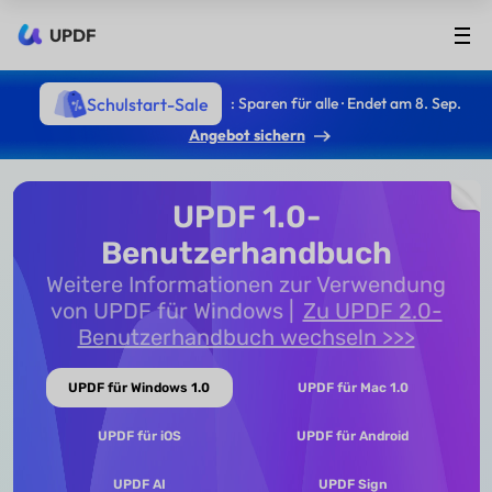
UPDF
Schulstart-Sale
: Sparen für alle · Endet am 8. Sep.
Angebot sichern
UPDF 1.0-
Benutzerhandbuch
Weitere Informationen zur Verwendung
von UPDF für Windows
Zu UPDF 2.0-
Benutzerhandbuch wechseln >>>
UPDF für Windows 1.0
UPDF für Mac 1.0
UPDF für iOS
UPDF für Android
UPDF AI
UPDF Sign