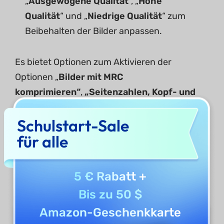
„
Ausgewogene Qualität
“, „
Hohe
Qualität
“ und „
Niedrige Qualität
“ zum
Beibehalten der Bilder anpassen.
Es bietet Optionen zum Aktivieren der
Optionen „
Bilder mit MRC
komprimieren“
,
„Seitenzahlen, Kopf- und
Fußzeilen beibehalten“
oder
„Text- und
Schulstart-Sale
Hintergrundfarben beibehalten“
.
für alle
Außerdem können Sie
die
Bildauflösung von
Automatisch, 300,
5 € Rabatt
+
150 und 72 DPI
verbessern.
Bis zu 50 $
Amazon-Geschenkkarte