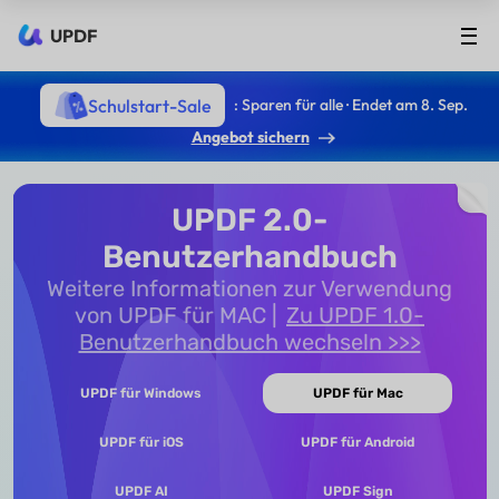
UPDF
Schulstart-Sale
: Sparen für alle · Endet am 8. Sep.
Angebot sichern
UPDF 2.0-
Benutzerhandbuch
Weitere Informationen zur Verwendung
von UPDF für MAC
Zu UPDF 1.0-
Benutzerhandbuch wechseln >>>
UPDF für Windows
UPDF für Mac
UPDF für iOS
UPDF für Android
UPDF AI
UPDF Sign