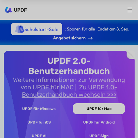
UPDF
Schulstart-Sale
: Sparen für alle · Endet am 8. Sep.
Angebot sichern
UPDF 2.0-
Benutzerhandbuch
Weitere Informationen zur Verwendung
von UPDF für MAC
Zu UPDF 1.0-
Benutzerhandbuch wechseln >>>
UPDF für Windows
UPDF für Mac
UPDF für iOS
UPDF für Android
UPDF AI
UPDF Sign