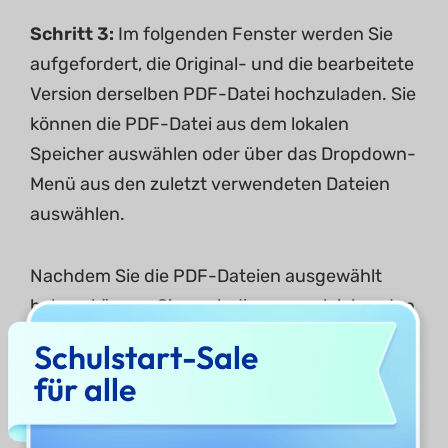
Schritt 3:
Im folgenden Fenster werden Sie
aufgefordert, die Original- und die bearbeitete
Version derselben PDF-Datei hochzuladen. Sie
können die PDF-Datei aus dem lokalen
Speicher auswählen oder über das Dropdown-
Menü aus den zuletzt verwendeten Dateien
auswählen.
Nachdem Sie die PDF-Dateien ausgewählt
haben, können Sie auch die zu vergleichenden
Seitenbereiche
auswählen. Wenn Sie alle
Schulstart-Sale
Seitenbereiche vergleichen möchten, lassen
für alle
Sie sie unverändert.