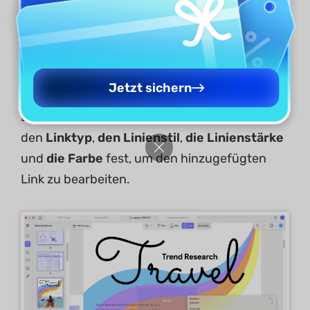
Wählen Sie einen beliebigen hinzugefügten
Link in Ihrer PDF-Datei aus und klicken Sie auf
die Schaltfläche
„Eigenschaften“
.
Jetzt sichern
Legen Sie im hervorstehenden Menü
den
Linktyp
,
den Linienstil
,
die Linienstärke
und
die Farbe
fest, um den hinzugefügten
Link zu bearbeiten.