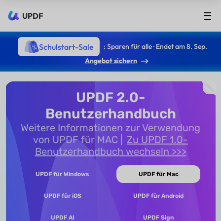
UPDF
Schulstart-Sale
: Sparen für alle · Endet am 8. Sep.
Angebot sichern
UPDF 2.0-
Benutzerhandbuch
Weitere Informationen zur Verwendung
von UPDF für MAC
Zu UPDF 1.0-
Benutzerhandbuch wechseln >>>
UPDF für Windows
UPDF für Mac
UPDF für iOS
UPDF für Android
UPDF AI
UPDF Sign