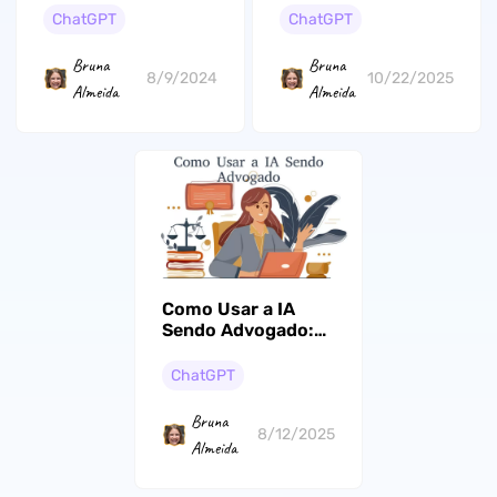
Melhor Alternativa
Documentos com
ChatGPT
ChatGPT
IA
Bruna
Bruna
8/9/2024
10/22/2025
Almeida
Almeida
Como Usar a IA
Sendo Advogado:
Um Guia Detalhado
com Exemplos
ChatGPT
Baseados em
Prompts
Bruna
8/12/2025
Almeida