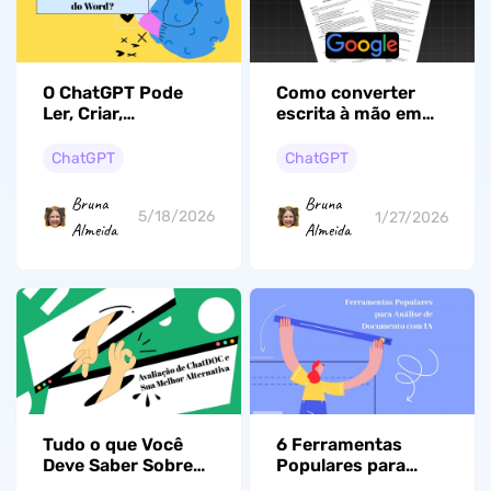
O ChatGPT Pode
Como converter
Ler, Criar,
escrita à mão em
Formatar ou
texto com o Google
Resumir
Docs? (Guia fácil)
ChatGPT
ChatGPT
Documentos do
Word?
Bruna
Bruna
5/18/2026
1/27/2026
Almeida
Almeida
Tudo o que Você
6 Ferramentas
Deve Saber Sobre
Populares para
ChatDOC e Sua
Análise de