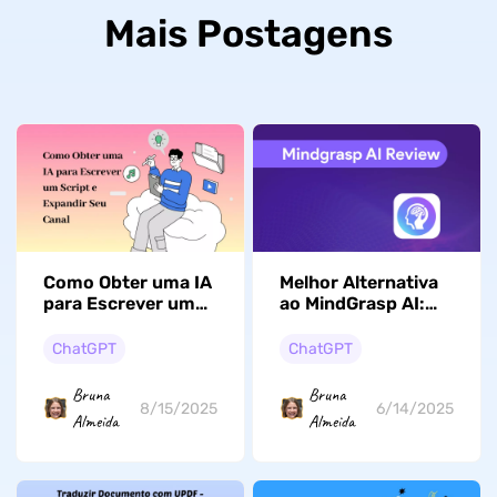
Mais Postagens
Como Obter uma IA
Melhor Alternativa
para Escrever um
ao MindGrasp AI:
Script e Expandir
Recursos, Preço,
Seu Canal
Classificação etc.
ChatGPT
ChatGPT
Bruna
Bruna
8/15/2025
6/14/2025
Almeida
Almeida