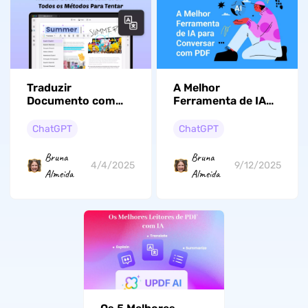
Traduzir
A Melhor
Documento com
Ferramenta de IA
UPDF - Todos os
para Conversar
Métodos Para
com PDF que torna
ChatGPT
ChatGPT
Tentar!
os PDFs Mais
Interativos e Fáceis
Bruna
Bruna
de Ler
4/4/2025
9/12/2025
Almeida
Almeida