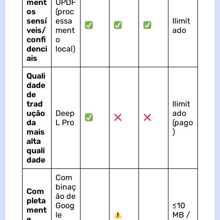
ment
UPDF
os
(proc
sensí
essa
Ilimit
veis/
ment
ado
confi
o
denci
local)
ais
Quali
dade
de
trad
Ilimit
ução
Deep
ado
da
L Pro
(pago
mais
)
alta
quali
dade
Com
binaç
Com
ão de
pleta
Goog
≤10
ment
le
MB /
e