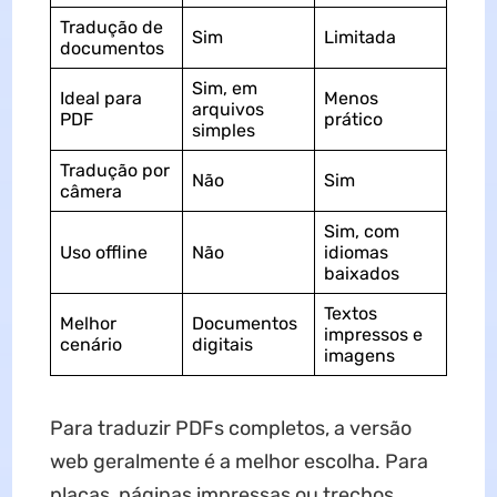
Tradução de
Sim
Limitada
documentos
Sim, em
Ideal para
Menos
arquivos
PDF
prático
simples
Tradução por
Não
Sim
câmera
Sim, com
Uso offline
Não
idiomas
baixados
Textos
Melhor
Documentos
impressos e
cenário
digitais
imagens
Para traduzir PDFs completos, a versão
web geralmente é a melhor escolha. Para
placas, páginas impressas ou trechos