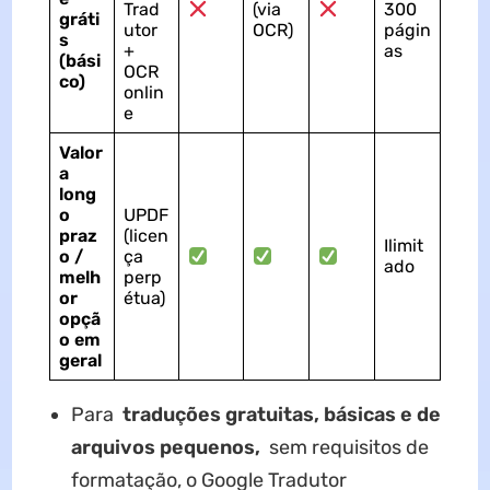
Trad
(via
300
gráti
utor
OCR)
págin
s
+
as
(bási
OCR
co)
onlin
e
Valor
a
long
o
UPDF
praz
(licen
Ilimit
o /
ça
ado
melh
perp
or
étua)
opçã
o em
geral
Para
traduções gratuitas, básicas e de
arquivos pequenos,
sem requisitos de
formatação, o Google Tradutor