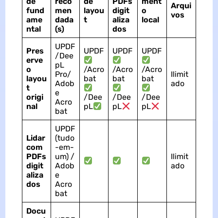
de
reco
de
PDFs
ment
Arqui
fund
men
layou
digit
o
vos
ame
dada
t
aliza
local
ntal
(s)
dos
UPDF
Pres
UPDF
UPDF
UPDF
/Dee
erve
pL
o
/Acro
/Acro
/Acro
Pro/
Ilimit
layou
bat
bat
bat
Adob
ado
t
e
origi
/Dee
/Dee
/Dee
Acro
nal
pL
pL
pL
bat
UPDF
Lidar
(tudo
com
-em-
PDFs
um) /
Ilimit
digit
Adob
ado
aliza
e
dos
Acro
bat
Docu