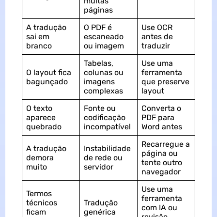
muitas
páginas
A tradução
O PDF é
Use OCR
sai em
escaneado
antes de
branco
ou imagem
traduzir
Tabelas,
Use uma
O layout fica
colunas ou
ferramenta
bagunçado
imagens
que preserve
complexas
layout
O texto
Fonte ou
Converta o
aparece
codificação
PDF para
quebrado
incompatível
Word antes
Recarregue a
A tradução
Instabilidade
página ou
demora
de rede ou
tente outro
muito
servidor
navegador
Use uma
Termos
ferramenta
técnicos
Tradução
com IA ou
ficam
genérica
revisão