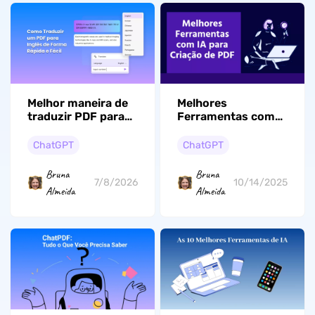
Melhor maneira de
Melhores
traduzir PDF para
Ferramentas com
português: Use IA
IA para Criação de
para preservar a
PDF [Guia
ChatGPT
ChatGPT
formatação original
Abrangente]
Bruna
Bruna
7/8/2026
10/14/2025
Almeida
Almeida