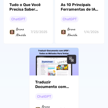
Tudo o Que Você
As 10 Principais
Precisa Saber
Ferramentas de IA
Sobre ChatPDF –
para Aumentar a
Recursos, Preços,
Produtividade e
ChatGPT
ChatGPT
Análises e Muito
Fazer Mais
Mais
Bruna
Bruna
7/23/2025
1/4/2026
Almeida
Almeida
Traduzir
Documento com
UPDF - Todos os
Métodos Para
ChatGPT
Tentar!
Bruna