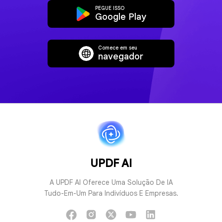
PEGUE ISSO
Google Play
AI Traduzir PDF
PDF de explicaç
Comece em seu
navegador
PDF para Mapa Mental
Conversar co
UPDF AI
A UPDF AI Oferece Uma Solução De IA
Tudo-Em-Um Para Indivíduos E Empresas.
Converse com IA
Conversar com