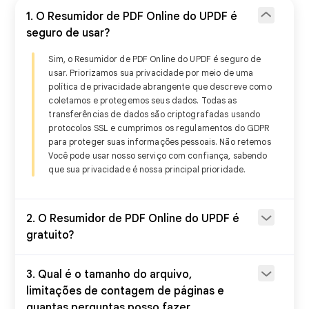
1. O Resumidor de PDF Online do UPDF é
Online
A
seguro de usar?
Sim, o Resumidor de PDF Online do UPDF é seguro de
Teste Online
Ba
usar. Priorizamos sua privacidade por meio de uma
política de privacidade abrangente que descreve como
coletamos e protegemos seus dados. Todas as
transferências de dados são criptografadas usando
protocolos SSL e cumprimos os regulamentos do GDPR
Resuma um único PDF
para proteger suas informações pessoais. Não retemos
Você pode usar nosso serviço com confiança, sabendo
que sua privacidade é nossa principal prioridade.
Usando o re
Resumir vários PDFs
2. O Resumidor de PDF Online do UPDF é
gratuito?
Resumir PDF digitalizado
3. Qual é o tamanho do arquivo,
limitações de contagem de páginas e
Resumir por página
quantas perguntas posso fazer