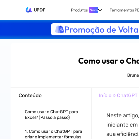
UPDF
Produtos
Ferramentas P
Novo
Promoção de Volta 
Como usar o Cha
Bruna
Conteúdo
Início
»
ChatGPT
Como usar o ChatGPT para
Neste artig
Excel? (Passo a passo)
iniciante em
1. Como usar o ChatGPT para
sua eficiênc
criar e implementar fórmulas