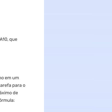
 A10, que
imo em um
tarefa para o
áximo de
órmula: