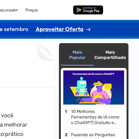
ecursos
Preços
Baixar Grátis
de setembro
Aproveitar Oferta
Mais
Mais
Popular
Compartilhado
10 Melhores
a você
Ferramentas de IA como
o ChatGPT| Gratuito e
ra melhorar
Pago
o prático
Fazendo as Perguntas