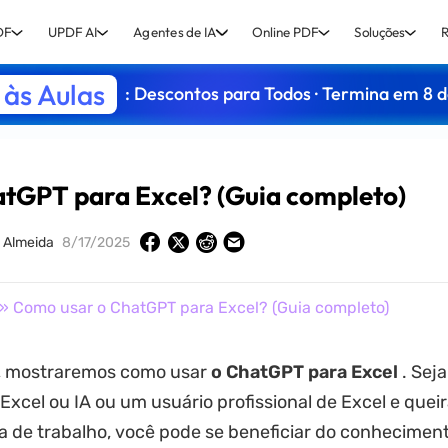
DF
UPDF AI
Agentes de IA
Online PDF
Soluções
R
às Aulas
: Descontos para Todos · Termina em 8 
tGPT para Excel? (Guia completo)
 Almeida
8/17/2025
» Como usar o ChatGPT para Excel? (Guia completo)
o, mostraremos como usar
o ChatGPT para Excel
. Sej
 Excel ou IA ou um usuário profissional de Excel e quei
ia de trabalho, você pode se beneficiar do conheciment