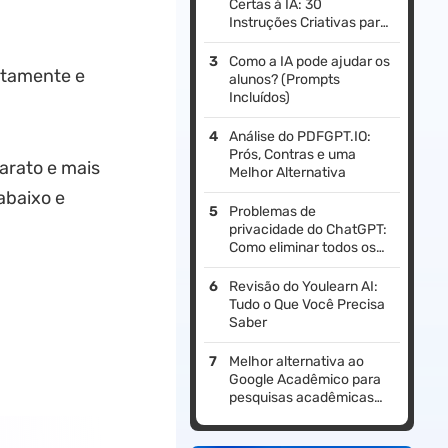
Certas à IA: 30
Instruções Criativas para
Conversas produtivas
Como a IA pode ajudar os
etamente e
alunos? (Prompts
Incluídos)
Análise do PDFGPT.IO:
Prós, Contras e uma
arato e mais
Melhor Alternativa
abaixo e
Problemas de
privacidade do ChatGPT:
Como eliminar todos os
riscos?
Revisão do Youlearn AI:
Tudo o Que Você Precisa
Saber
Melhor alternativa ao
Google Acadêmico para
pesquisas acadêmicas
de melhor qualidade