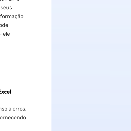
 seus
informação
pode
– ele
Excel
so a erros.
fornecendo