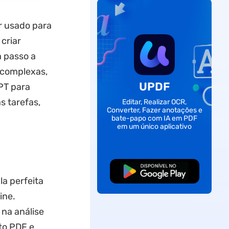
r usado para
criar
a passo a
 complexas,
UPDF
PT para
s tarefas,
Editar, Realizar OCR,
Converter, Fazer anotações e
bate-papo com IA em PDF
em um único aplicativo
Baixar Grátis
a perfeita
ine.
na análise
to PDF e