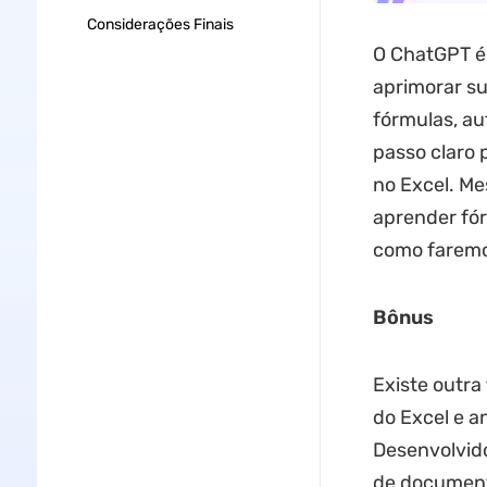
Considerações Finais
O ChatGPT é
aprimorar su
fórmulas, au
passo claro 
no Excel. Me
aprender fór
como faremo
Bônus
Existe outra
do Excel e a
Desenvolvid
de documento