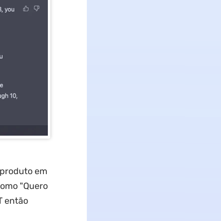
a produto em
 como "Quero
T então