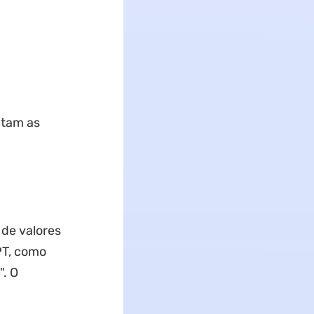
ntam as
 de valores
PT, como
. O