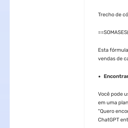
Trecho de c
==SOMASES(D
Esta fórmula
vendas de c
Encontran
Você pode us
em uma plani
"Quero encon
ChatGPT entã