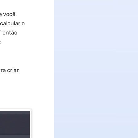
e você
calcular o
T então
:
a criar