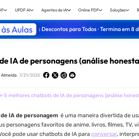
DF
UPDF AI
Agentes de IA
Online PDF
Soluções
R
às Aulas
: Descontos para Todos · Termina em 8 
de IA de personagens (análise honesta
 Almeida
7/21/2025
» 5 melhores chatbots de IA de personagens (análise honest
 de IA de personagem
é uma maneira divertida de usa
us personagens favoritos de anime, livros, filmes, TV,
Você pode usar chatbots de IA para
conversar
, interpr