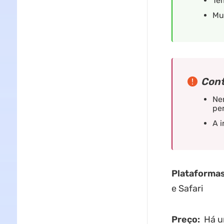
Te
Mui
Cont
Ne
pe
A i
Plataformas
e Safari
Preço:
Há um