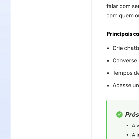
falar com s
com quem ou
Principais ca
Crie chatb
Converse c
Tempos de
Acesse um
Prós
A v
A i