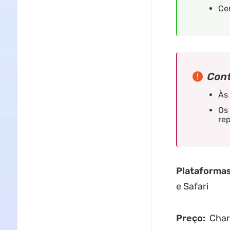
Ce
Cont
Às
Os
rep
Plataformas
e Safari
Preço:
Chara