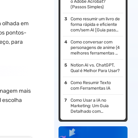
o Adobe Acrobat?
(Passos Simples)
Como resumir um livro de
a olhada em
forma rápida e eficiente
com/sem AI [Guia passo
os pontos-
a passo]
eço, para
Como conversar com
personagens de anime (4
melhores ferramentas de
IA)
Notion AI vs. ChatGPT,
Qual é Melhor Para Usar?
Como Resumir Texto
com Ferramentas IA
sonagem mais
l escolha
Como Usar a IA no
Marketing: Um Guia
Detalhado com
Exemplos Baseados em
Prompts