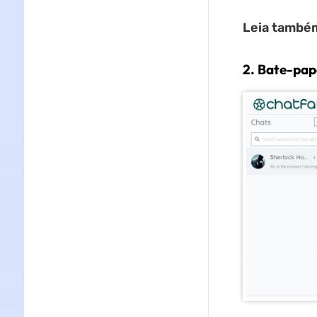
Leia també
2. Bate-pa