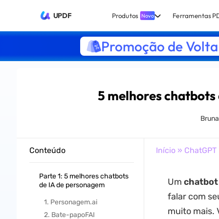
UPDF
Produtos
Ferramentas P
Novo
Promoção de Volta 
5 melhores chatbots 
Bruna
Conteúdo
Início
»
ChatGPT
Parte 1: 5 melhores chatbots
Um
chatbot
de IA de personagem
falar com se
1. Personagem.ai
muito mais. 
2. Bate-papoFAI