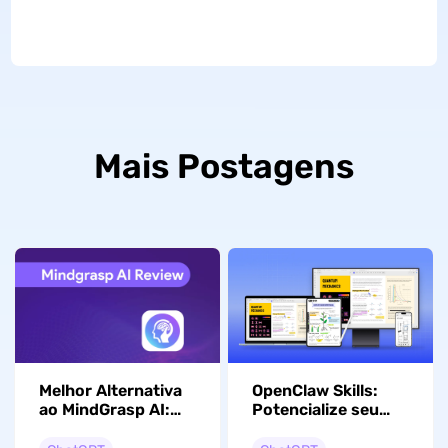
Mais Postagens
Melhor Alternativa
OpenClaw Skills:
ao MindGrasp AI:
Potencialize seu
Recursos, Preço,
assistente de IA em
Classificação etc.
2026