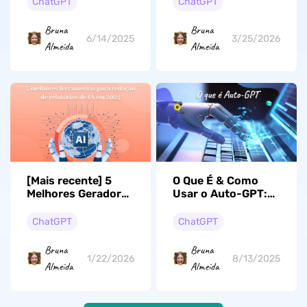
ChatGPT
ChatGPT
Bruna
Bruna
6/14/2025
3/25/2026
Almeida
Almeida
[Mais recente] 5
O Que É & Como
Melhores Geradores
Usar o Auto-GPT:
de Relatórios com
Melhore Cotidiana
IA em 2026
Vida e Trabalho
ChatGPT
ChatGPT
Bruna
Bruna
1/22/2026
8/13/2025
Almeida
Almeida