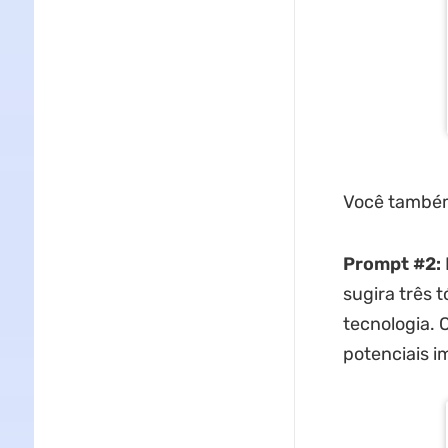
Você também 
Prompt #2:
sugira três 
tecnologia. 
potenciais i