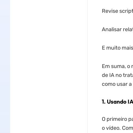
Revise scrip
Analisar rel
E muito mais
Em suma, o r
de IA no tra
como usar a 
1. Usando IA
O primeiro p
o vídeo. Com