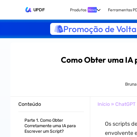
UPDF
Produtos
Ferramentas P
Novo
Promoção de Volta 
Como Obter uma IA p
Bruna
Conteúdo
Início
»
ChatGPT
Parte 1. Como Obter
Os scripts d
Corretamente uma IA para
Escrever um Script?
envolvente e