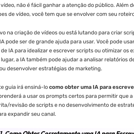
 vídeo, não é fácil ganhar a atenção do público. Além d
pes de vídeo, você tem que se envolver com seu roteiro
vo na criação de vídeos ou está lutando para criar scri
 IA pode ser de grande ajuda para usar. Você pode usa
e IA para idealizar e escrever scripts ou otimizar os e
ugar, a IA também pode ajudar a analisar relatórios d
u desenvolver estratégias de marketing.
te guia irá ensiná-lo
como obter uma IA para escreve
prenderá a usar os prompts certos para permitir que a 
rita/revisão de scripts e no desenvolvimento de estrat
ra expandir seu canal.
 1. Como Obter Corretamente uma IA para Escre