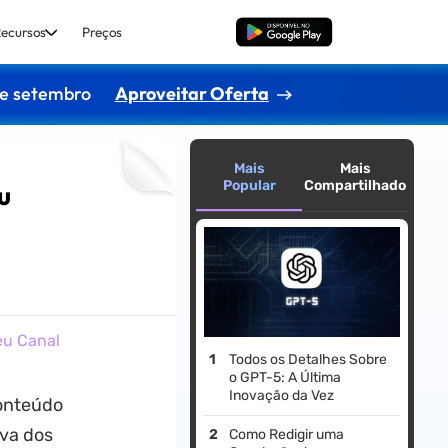
ecursos
Preços
Baixar Grátis
de setembro
Aproveitar Oferta
Mais
Mais
Popular
Compartilhado
u
eu Canal
Todos os Detalhes Sobre
o GPT-5: A Última
Inovação da Vez
conteúdo
iva dos
Como Redigir uma