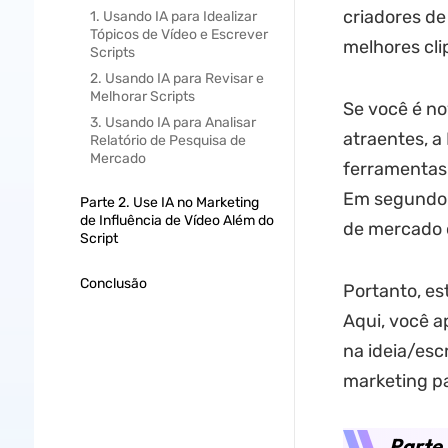
criadores de
1. Usando IA para Idealizar
Tópicos de Vídeo e Escrever
melhores cli
Scripts
2. Usando IA para Revisar e
Melhorar Scripts
Se você é no
3. Usando IA para Analisar
atraentes, a
Relatório de Pesquisa de
Mercado
ferramentas d
Em segundo l
Parte 2. Use IA no Marketing
de Influência de Vídeo Além do
de mercado o
Script
Conclusão
Portanto, es
Aqui, você a
na ideia/esc
marketing pa
Parte