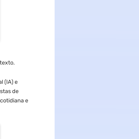
texto.
l (IA) e
astas de
cotidiana e