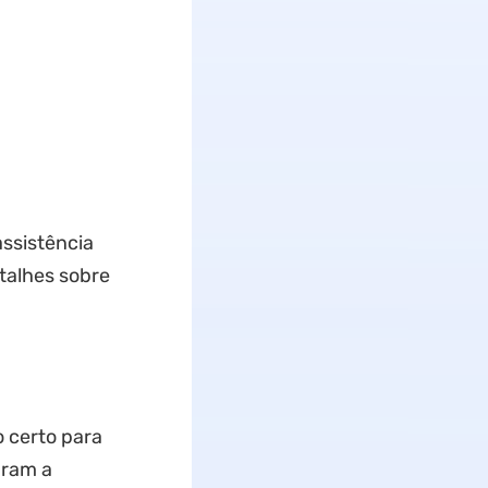
assistência
talhes sobre
o certo para
aram a