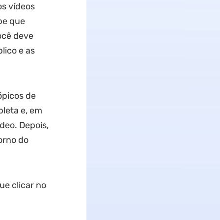
os vídeos
be que
ocê deve
lico e as
ópicos de
pleta e, em
deo. Depois,
orno do
ue clicar no