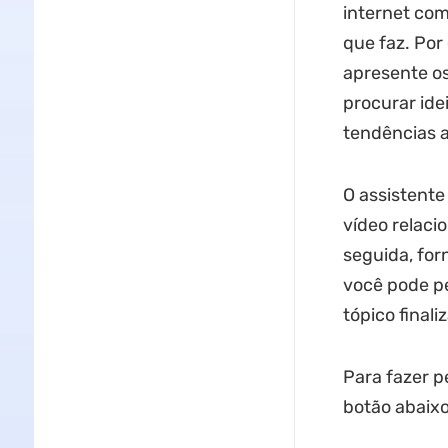
internet com
que faz. Po
apresente os
procurar ide
tendências a
O assistente
vídeo relaci
seguida, for
você pode pe
tópico finali
Para fazer pe
botão abaixo