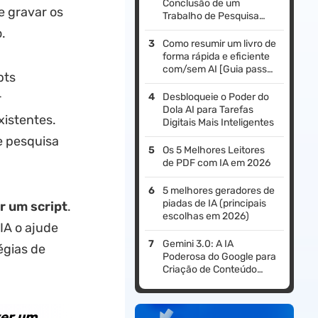
Conclusão de um
e gravar os
Trabalho de Pesquisa
Facilmente(IA e Métodos
.
Comuns)
Como resumir um livro de
forma rápida e eficiente
com/sem AI [Guia passo
pts
a passo]
r
Desbloqueie o Poder do
Dola AI para Tarefas
xistentes.
Digitais Mais Inteligentes
e pesquisa
Os 5 Melhores Leitores
de PDF com IA em 2026
5 melhores geradores de
piadas de IA (principais
r um script
.
escolhas em 2026)
IA o ajude
Gemini 3.0: A IA
égias de
Poderosa do Google para
Criação de Conteúdo
Mais Inteligente
ver um