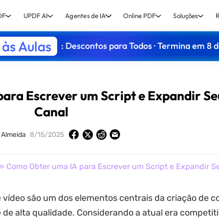
DF
UPDF AI
Agentes de IA
Online PDF
Soluções
R
às Aulas
: Descontos para Todos · Termina em 8 
ara Escrever um Script e Expandir Se
Canal
 Almeida
8/15/2025
» Como Obter uma IA para Escrever um Script e Expandir S
e vídeo são um dos elementos centrais da criação de 
 de alta qualidade. Considerando a atual era competit