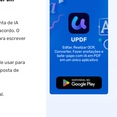
nta de IA
acordo. O
ara escrever
UPDF
Editar, Realizar OCR,
Converter, Fazer anotações e
bate-papo com IA em PDF
em um único aplicativo
e usar para
sposta de
Baixar Grátis
l.