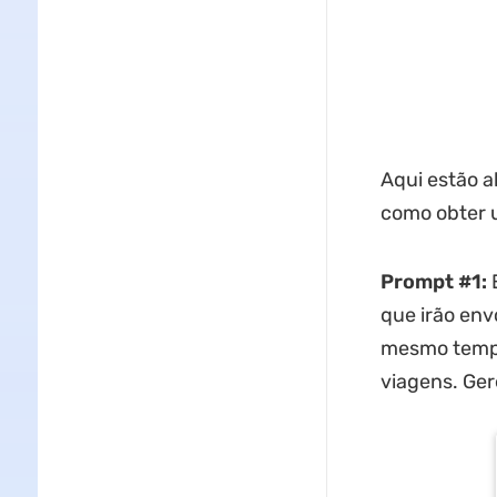
Aqui estão 
como obter u
Prompt #1:
que irão env
mesmo tempo
viagens. Gere