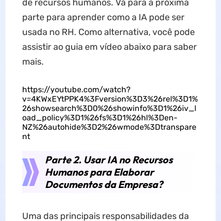
de recursos humanos. Vá para a próxima
parte para aprender como a IA pode ser
usada no RH. Como alternativa, você pode
assistir ao guia em vídeo abaixo para saber
mais.
https://youtube.com/watch?
v=4KWxEYtPPK4%3Fversion%3D3%26rel%3D1%
26showsearch%3D0%26showinfo%3D1%26iv_l
oad_policy%3D1%26fs%3D1%26hl%3Den-
NZ%26autohide%3D2%26wmode%3Dtranspare
nt
Parte 2. Usar IA no Recursos
Humanos para Elaborar
Documentos da Empresa?
Uma das principais responsabilidades da