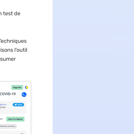
n test de
 Techniques
isons l'outil
résumer