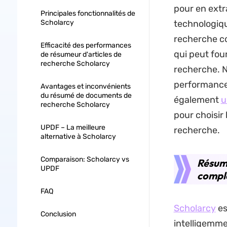
pour en extra
Principales fonctionnalités de
Scholarcy
technologiqu
recherche c
Efficacité des performances
qui peut fou
de résumeur d'articles de
recherche Scholarcy
recherche. N
performances
Avantages et inconvénients
du résumé de documents de
également
u
recherche Scholarcy
pour choisir
UPDF – La meilleure
recherche.
alternative à Scholarcy
Comparaison: Scholarcy vs
Résume
UPDF
compl
FAQ
Scholarcy
es
Conclusion
intelligemme