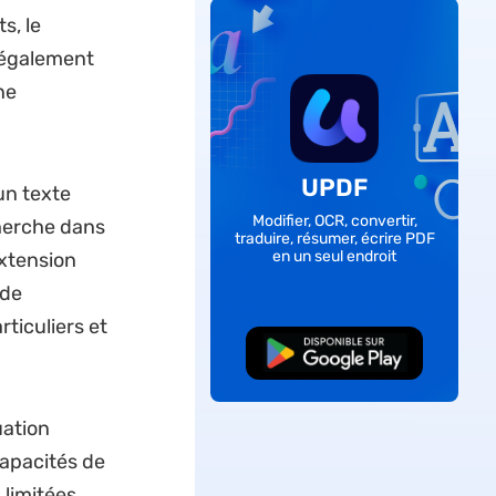
s, le
t également
ne
UPDF
un texte
Modifier, OCR, convertir,
herche dans
traduire, résumer, écrire PDF
en un seul endroit
extension
 de
ticuliers et
TÉLÉCHARGER
uation
capacités de
 limitées