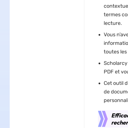
contextuel
termes com
lecture.
Vous n’ave
informatio
toutes les
Scholarcy 
PDF et vou
Cet outil
de docume
personnali
Effica
recher