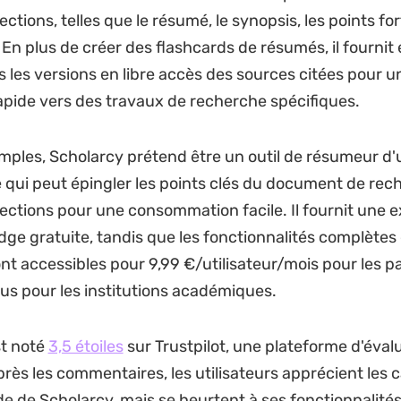
ections, telles que le résumé, le synopsis, les points fort
 En plus de créer des flashcards de résumés, il fourni
rs les versions en libre accès des sources citées pour u
apide vers des travaux de recherche spécifiques.
mples, Scholarcy prétend être un outil de résumeur d'
qui peut épingler les points clés du document de rec
sections pour une consommation facile. Il fournit une 
ge gratuite, tandis que les fonctionnalités complètes
nt accessibles pour 9,99 €/utilisateur/mois pour les par
lus pour les institutions académiques.
st noté
3,5 étoiles
sur Trustpilot, une plateforme d'éval
près les commentaires, les utilisateurs apprécient les 
e de Scholarcy, mais se heurtent à ses fonctionnalités