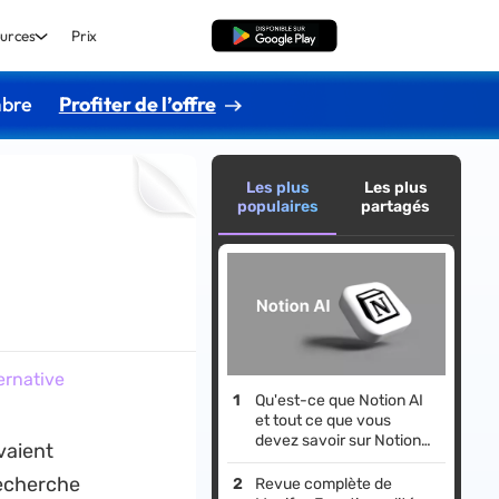
urces
Prix
TÉLÉCHARGER
mbre
Profiter de l’offre
Les plus
Les plus
populaires
partagés
ernative
Qu'est-ce que Notion AI
et tout ce que vous
devez savoir sur Notion
vaient
AI
recherche
Revue complète de