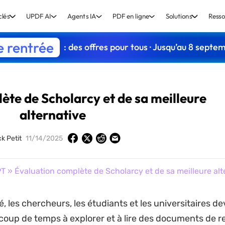
clés
UPDF AI
Agents IA
PDF en ligne
Solutions
Resso
e rentrée
: des offres pour tous · Jusqu’au 8 septe
ète de Scholarcy et de sa meilleure
alternative
k Petit
11/14/2025
PT
» Évaluation complète de Scholarcy et de sa meilleure alt
, les chercheurs, les étudiants et les universitaires de
oup de temps à explorer et à lire des documents de 