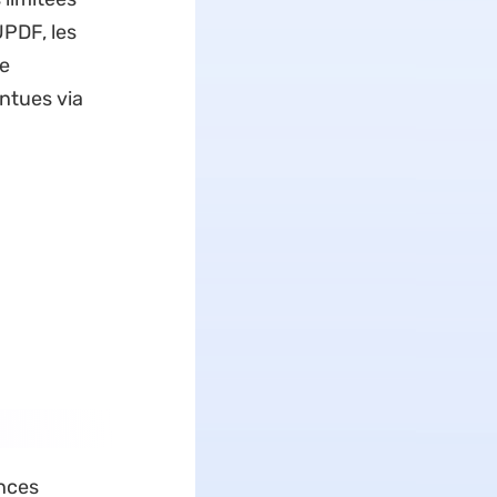
UPDF, les
e
intues via
ances