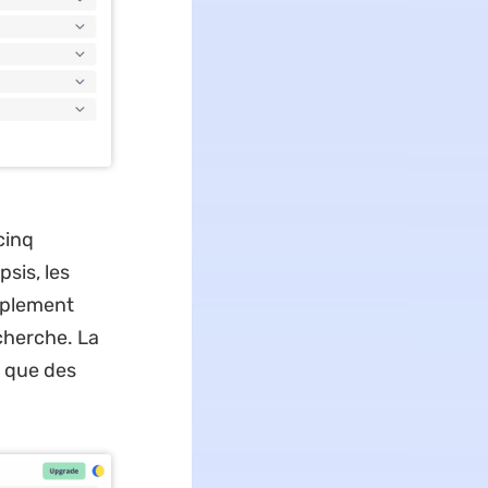
cinq
sis, les
implement
cherche. La
t que des