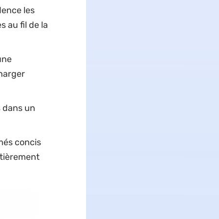
dence les
 au fil de la
une
charger
s dans un
més concis
ntièrement