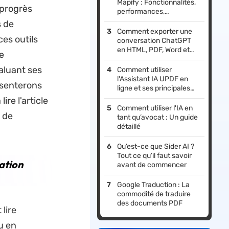
Mapify : Fonctionnalités,
 progrès
performances,
tarification, et meilleure
s de
alternative
Comment exporter une
ces outils
conversation ChatGPT
en HTML, PDF, Word et
e
Excel
aluant ses
Comment utiliser
l'Assistant IA UPDF en
ésenterons
ligne et ses principales
fonctionnalités
lire l'article
Comment utiliser l'IA en
 de
tant qu’avocat : Un guide
détaillé
Qu’est-ce que Sider AI ?
Tout ce qu’il faut savoir
ation
avant de commencer
Google Traduction : La
commodité de traduire
des documents PDF
lire
u en