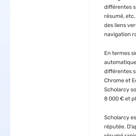
différentes s
résumé, etc.
des liens ve
navigation r
En termes si
automatique 
différentes 
Chrome et Ed
Scholarcy so
8 000 € et p
Scholarcy e
réputée. D'a
résumé rapid