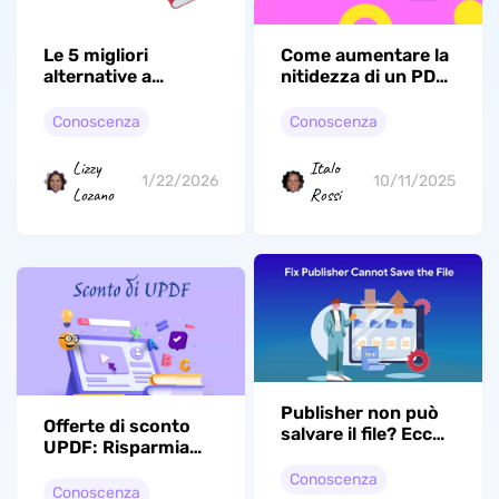
Le 5 migliori
Come aumentare la
alternative a
nitidezza di un PDF
OceanofPDF
sfocato per
(elenco aggiornato)
migliorarne la
Conoscenza
Conoscenza
leggibilità
Lizzy
Italo
1/22/2026
10/11/2025
Lozano
Rossi
Publisher non può
Offerte di sconto
salvare il file? Ecco
UPDF: Risparmia
come risolvere!
fino al 42% ora
Conoscenza
Conoscenza