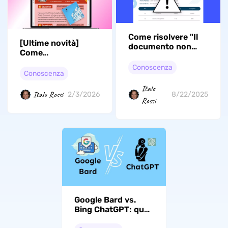
Come risolvere "Il
[Ultime novità]
documento non
Come
può essere salvato.
scrivere/modificare/personalizzare
Parametro non
Conoscenza
un CV vuoto in PDF
Conoscenza
valido"? 4 Metodi
nel 2026
Efficaci
Italo
Italo Rossi
2/3/2026
8/22/2025
Rossi
Google Bard vs.
Bing ChatGPT: quali
sono le differenze