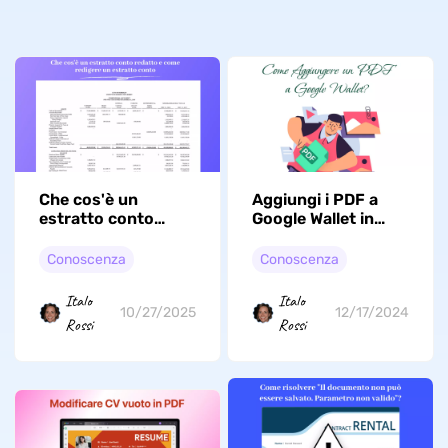
Che cos'è un
Aggiungi i PDF a
estratto conto
Google Wallet in
redatto e come
Modo Intuitivo
oscurare un
Conoscenza
Conoscenza
estratto conto:
passaggi ed
Italo
Italo
esempio
10/27/2025
12/17/2024
Rossi
Rossi