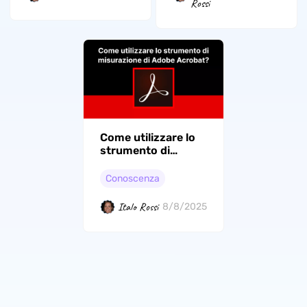
Rossi
Come utilizzare lo
strumento di
misurazione di
Adobe Acrobat?
Conoscenza
(Guida semplice e
facile)
Italo Rossi
8/8/2025