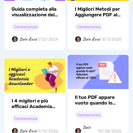
Guida completa alla
I Migliori Metodi per
visualizzazione dei
Aggiungere PDF alla
metadati PDF
Schermata Home di
Android
Conoscenza
Conoscenza
Italo Rossi
Italo Rossi
7/25/2024
8/3/2025
Il tuo PDF appare
I 4 migliori e più
vuoto quando lo
efficaci Academia
apri? Soluzioni
downloader che
efficaci al 100%
Conoscenza
puoi utilizzare
Conoscenza
Italo
Italo Rossi
3/13/2026
10/28/2025