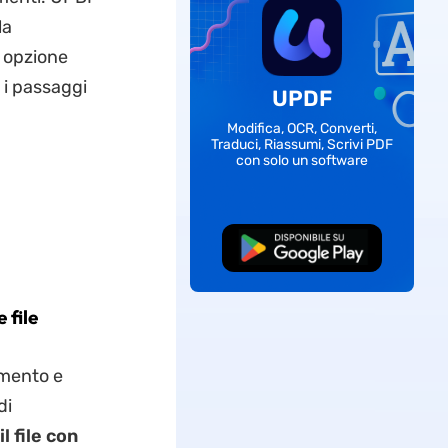
la
e opzione
 i passaggi
UPDF
Modifica, OCR, Converti,
Traduci, Riassumi, Scrivi PDF
con solo un software
Download Gratis
 file
amento e
di
l file con