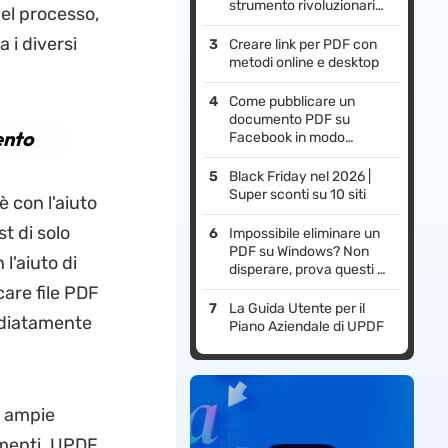
strumento rivoluzionario
el processo,
per il PDF.
 i diversi
Creare link per PDF con
metodi online e desktop
Come pubblicare un
documento PDF su
ento
Facebook in modo
semplice
Black Friday nel 2026 |
Super sconti su 10 siti
 con l'aiuto
t di solo
Impossibile eliminare un
PDF su Windows? Non
 l'aiuto di
disperare, prova questi 6
trucchi
care file PDF
La Guida Utente per il
ediatamente
Piano Aziendale di UPDF
i ampie
amenti. UPDF