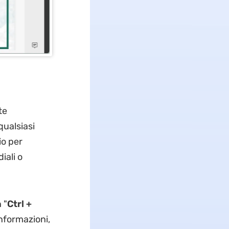
te
qualsiasi
io per
iali o
 "
Ctrl +
informazioni,