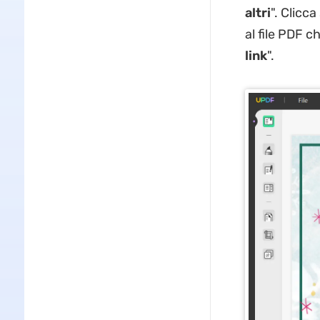
altri
". Clicc
al file PDF 
link
".