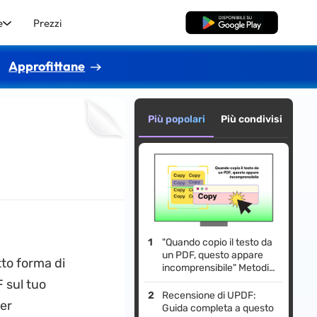
e
Prezzi
Download Gratis
Approfittane
Più popolari
Più condivisi
"Quando copio il testo da
un PDF, questo appare
tto forma di
incomprensibile" Metodi
100% Efficaci
 sul tuo
Recensione di UPDF:
er
Guida completa a questo