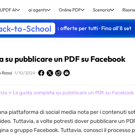
UPDF AI
ai agents
Online PDF
Scenario
Risors
ack-to-School
: offerte per tutti · Fino all’8 set
a su pubblicare un PDF su Facebook
o Rossi
1/10/2024
nza
» La guida completa su pubblicare un PDF su Facebook
na piattaforma di social media nota per i contenuti so
ideo. Tuttavia, a volte potresti dover pubblicare un PDF
ina o gruppo Facebook. Tuttavia, conosci il processo p