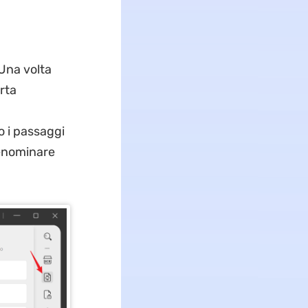
 Una volta
orta
o i passaggi
denominare