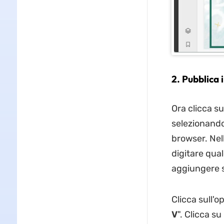
2. Pubblica
Ora clicca s
selezionand
browser. Nell
digitare qua
aggiungere s
Clicca sull'o
V
". Clicca s