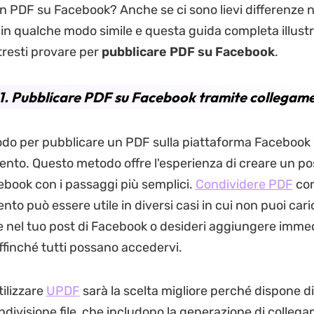
n PDF su Facebook? Anche se ci sono lievi differenze n
 in qualche modo simile e questa guida completa illustra
resti provare per
pubblicare PDF su Facebook
.
1. Pubblicare PDF su Facebook tramite collegam
odo per pubblicare un PDF sulla piattaforma Facebook è
ento. Questo metodo offre l'esperienza di creare un pos
ebook con i passaggi più semplici.
Condividere PDF
con
to può essere utile in diversi casi in cui non puoi cari
 nel tuo post di Facebook o desideri aggiungere imm
affinché tutti possano accedervi.
tilizzare
UPDF
sarà la scelta migliore perché dispone d
ondivisione file, che includono la generazione di colleg