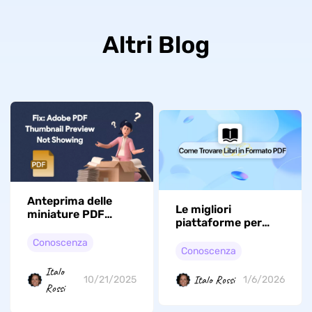
Altri Blog
Anteprima delle
Le migliori
miniature PDF
piattaforme per
Adobe non visibile:
trovare libri in PDF
Cosa fare?
Conoscenza
Conoscenza
Italo
Italo Rossi
10/21/2025
1/6/2026
Rossi