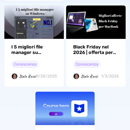
I 5 migliori file
Black Friday nel
manager su
2026 | offerta per
Windows 10/11
MacBook su 5 siti
Conoscenza
Conoscenza
Italo Rossi
Italo Rossi
9/28/2025
1/3/2026