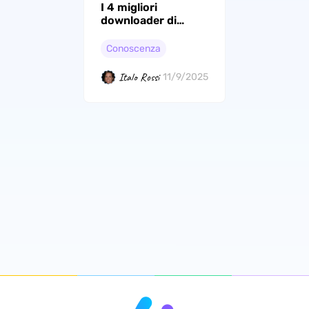
I 4 migliori
downloader di
Course Hero per te
Conoscenza
Italo Rossi
11/9/2025