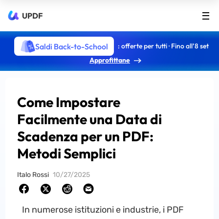
UPDF
Saldi Back-to-School
: offerte per tutti · Fino all’8 set
Approfittane
Come Impostare
Facilmente una Data di
Scadenza per un PDF:
Metodi Semplici
Italo Rossi
10/27/2025
In numerose istituzioni e industrie, i PDF