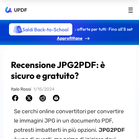
UPDF
Saldi Back-to-School
: offerte per tutti · Fino all’8 set
Approfittane
Recensione JPG2PDF: è
sicuro e gratuito?
Italo Rossi
1/15/2024
Se cerchi online convertitori per convertire
le immagini JPG in un documento PDF,
potresti imbatterti in più opzioni.
JPG2PDF