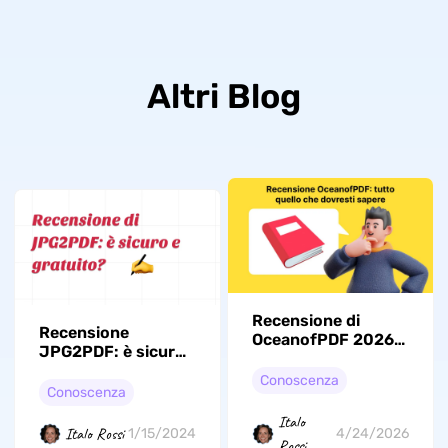
Altri Blog
Recensione di
Recensione
OceanofPDF 2026:
JPG2PDF: è sicuro
È Sicuro, Legale e
e gratuito?
Funziona Ancora?
Conoscenza
Conoscenza
Italo
Italo Rossi
1/15/2024
4/24/2026
Rossi