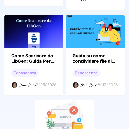
Come Scaricare da
Guida su come
LibGen: Guida Per
condividere file di
Appassionati di
grandi dimensioni
Libri
Conoscenza
Conoscenza
Italo Rossi
Italo Rossi
3/25/2026
8/13/2025