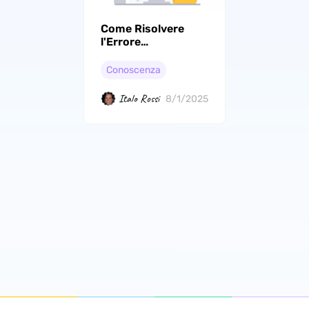
Come Risolvere
l'Errore
Acrodist.exe? 4
Metodi Efficaci
Conoscenza
Italo Rossi
8/1/2025