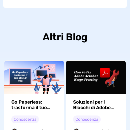
Altri Blog
Go Paperless:
Soluzioni per i
trasforma il tuo
Blocchi di Adobe
stile di vita per un
Acrobat e
domani più verde
Strumenti
Conoscenza
Conoscenza
Alternativi