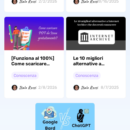
Italo Rossi
Italo Rossi
2/2/2026
8/16/2025
[Funziona al 100%]
Le 10 migliori
Come scaricare
alternative a
Issuu in PDF
Internet Archive
gratuitamente?
che dovresti
Conoscenza
Conoscenza
conoscere
Italo Rossi
Italo Rossi
2/8/2026
8/7/2025