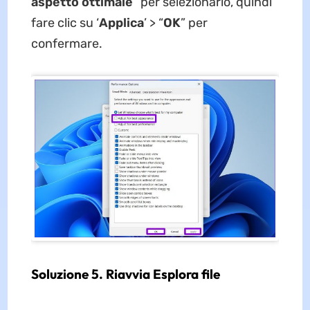
aspetto ottimale
” per selezionarlo, quindi
fare clic su ‘
Applica
’ > “
OK
” per
confermare.
Soluzione 5. Riavvia Esplora file