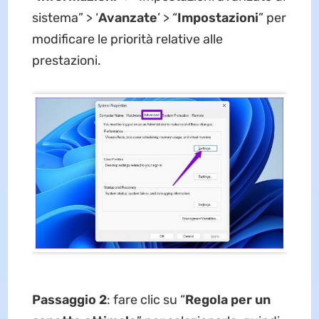
sistema” > ‘
Avanzate
’ > “
Impostazioni
” per
modificare le priorità relative alle
prestazioni.
Passaggio 2
: fare clic su “
Regola per un