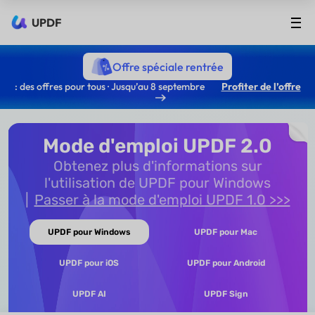
UPDF
Offre spéciale rentrée
: des offres pour tous · Jusqu’au 8 septembre
Profiter de l’offre
Mode d'emploi UPDF 2.0
Obtenez plus d'informations sur
l'utilisation de UPDF pour Windows
Passer à la mode d'emploi UPDF 1.0 >>>
UPDF pour Windows
UPDF pour Mac
UPDF pour iOS
UPDF pour Android
UPDF AI
UPDF Sign