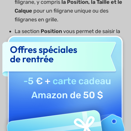
filigrane, y compris
la Position, la Taille et le
Calque
pour un filigrane unique ou des
filigranes en grille.
La section
Position
vous permet de saisir la
position pour les axes X et Y,
Offres spéciales
respectivement, dans la barre prévue à cet
de rentrée
effet.
-5 €
+
carte cadeau
Amazon de 50 $