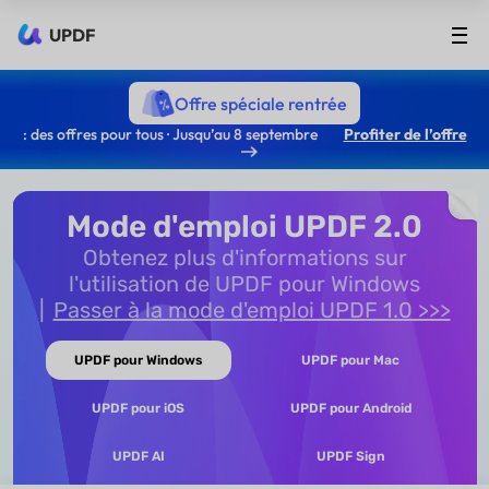
UPDF
Offre spéciale rentrée
: des offres pour tous · Jusqu’au 8 septembre
Profiter de l’offre
Mode d'emploi UPDF 2.0
Obtenez plus d'informations sur
l'utilisation de UPDF pour Windows
Passer à la mode d'emploi UPDF 1.0 >>>
UPDF pour Windows
UPDF pour Mac
UPDF pour iOS
UPDF pour Android
UPDF AI
UPDF Sign