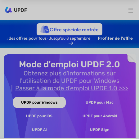
UPDF
Offre spéciale rentrée
: des offres pour tous · Jusqu’au 8 septembre
Profiter de l’offre
Mode d'emploi UPDF 2.0
Obtenez plus d'informations sur
l'utilisation de UPDF pour Windows
Passer à la mode d'emploi UPDF 1.0 >>>
UPDF pour Windows
UPDF pour Mac
UPDF pour iOS
UPDF pour Android
UPDF AI
UPDF Sign