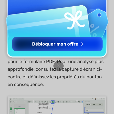
PDF. Plusieurs options de mise en page sont
disponibles pour cet élément, que vous
pouvez ajuster lors de la configuration du nom
et de l'icône du bouton.
Lors de la création d'un bouton d'action,
Débloquer mon offre
accédez à l' onglet
« Actions »
, sélectionnez
un déclencheur et définissez une action ciblée
pour le formulaire PDF. Pour une analyse plus
approfondie, consultez la capture d'écran ci-
contre et définissez les propriétés du bouton
en conséquence.