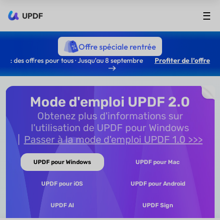
UPDF
Offre spéciale rentrée
: des offres pour tous · Jusqu’au 8 septembre
Profiter de l’offre
Mode d'emploi UPDF 2.0
Obtenez plus d'informations sur
l'utilisation de UPDF pour Windows
Passer à la mode d'emploi UPDF 1.0 >>>
UPDF pour Windows
UPDF pour Mac
UPDF pour iOS
UPDF pour Android
UPDF AI
UPDF Sign