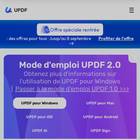
UPDF
Offre spéciale rentrée
: des offres pour tous · Jusqu’au 8 septembre
Profiter de l’offre
Mode d'emploi UPDF 2.0
Obtenez plus d'informations sur
l'utilisation de UPDF pour Windows
Passer à la mode d'emploi UPDF 1.0 >>>
UPDF pour Windows
UPDF pour Mac
UPDF pour iOS
UPDF pour Android
UPDF AI
UPDF Sign