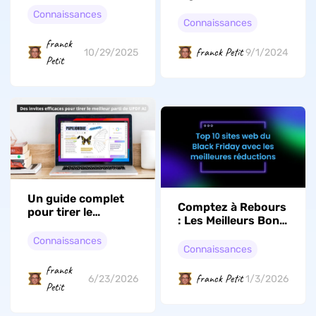
synchronisation de
exe » ? 5 moyens
Connaissances
dossiers
Connaissances
efficaces
franck
franck Petit
10/29/2025
9/1/2024
Petit
Un guide complet
Comptez à Rebours
pour tirer le
: Les Meilleurs Bons
meilleur parti de
Plans Black Friday
UPDF AI
Connaissances
2026 en France
Connaissances
franck
franck Petit
6/23/2026
1/3/2026
Petit