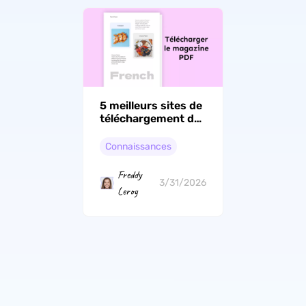
5 meilleurs sites de
téléchargement de
magazines PDF
(options gratuites
Connaissances
incluses)
Freddy
3/31/2026
Leroy