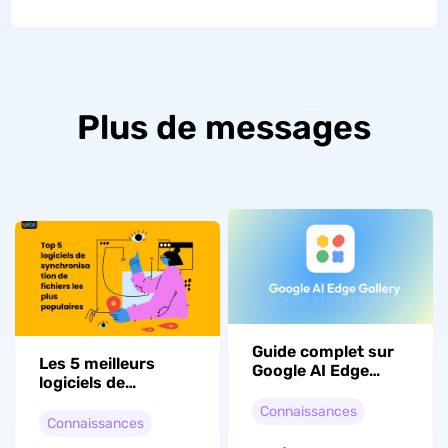
Plus de messages
Guide complet sur
Les 5 meilleurs
Google AI Edge
logiciels de
Gallery :
synchronisation de
Fonctionnalités,
Connaissances
dossiers
Connaissances
limites et comment
y accéder