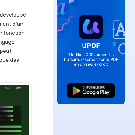
 développé
ement d'un
n fonction
angage
UPDF
 peut
Modifier, OCR, convertir,
 que des
traduire, résumer, écrire PDF
en un seul endroit
TÉLÉCHARGER