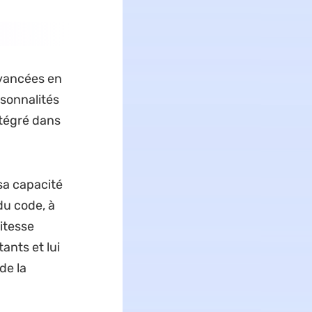
vancées en
rsonnalités
intégré dans
sa capacité
du code, à
itesse
ants et lui
de la