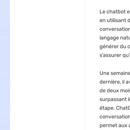
Le chatbot e
en utilisant
conversation 
langage natu
générer du c
s'assurer qu'i
Une semaine 
dernière, il 
de deux mois,
surpassant l
étape. Chat
conversationn
permet aux u