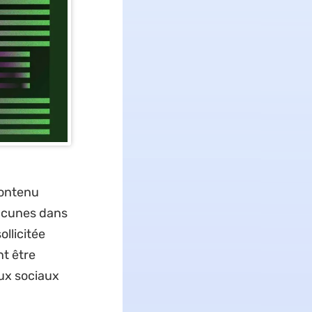
contenu
lacunes dans
llicitée
nt être
ux sociaux