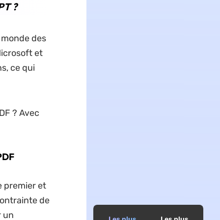
PT ?
le monde des
icrosoft et
s, ce qui
PDF ? Avec
 PDF
e premier et
ontrainte de
r un
Les plus
Les plus