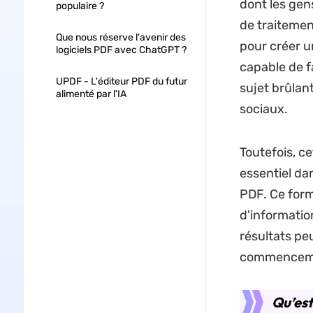
dont les ge
populaire ?
de traitemen
Que nous réserve l'avenir des
pour créer u
logiciels PDF avec ChatGPT ?
capable de fa
UPDF - L'éditeur PDF du futur
sujet brûlan
alimenté par l'IA
sociaux.
Toutefois, ce
essentiel dan
PDF. Ce form
d'informatio
résultats p
commencem
Qu’es