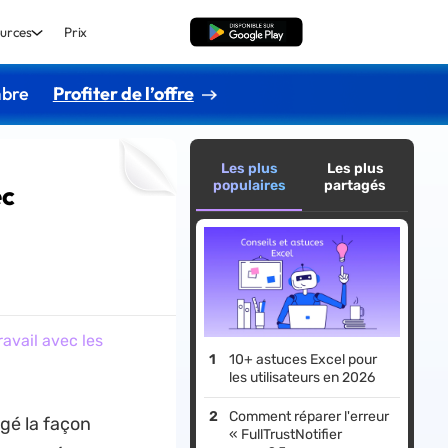
urces
Prix
TÉLÉCHARGER
mbre
Profiter de l’offre
Les plus
Les plus
populaires
partagés
ec
avail avec les
10+ astuces Excel pour
les utilisateurs en 2026
Comment réparer l'erreur
ngé la façon
« FullTrustNotifier