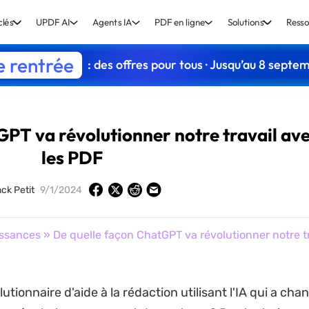
clés
UPDF AI
Agents IA
PDF en ligne
Solutions
Resso
e rentrée
: des offres pour tous · Jusqu’au 8 septe
GPT va révolutionner notre travail av
les PDF
ck Petit
9/1/2024
ssances
» De quelle façon ChatGPT va révolutionner notre tr
lutionnaire d'aide à la rédaction utilisant l'IA qui a cha