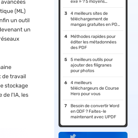
s avancées
exe » ? 5 moyens
efficaces
tique (ML)
4 meilleurs sites de
téléchargement de
fin un outil
mangas gratuites en PDF
, devenant un
(100% fonctionnels)
Méthodes rapides pour
 réseaux
éditer les métadonnées
des PDF
5 meilleurs outils pour
ajouter des filigranes
maine
pour photos
 de travail
4 meilleurs
le stockage
téléchargeurs de Course
Hero pour vous
de l'IA, les
Besoin de convertir Word
en ODF ? Faites-le
maintenant avec UPDF