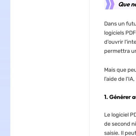
Que no
Dans un futur
logiciels PD
d'ouvrir l'in
permettra un
Mais que peu
l'aide de l'IA
1. Générer 
Le logiciel 
de second ni
saisie. Il p