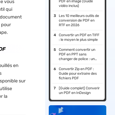
ue vous
PDF en image (Guide
vidéo inclus)
il qui
Les 10 meilleurs outils de
re document
conversion de PDF en
 pour
RTF en 2026
ape.
Convertir un PDF en TIFF
: le moyen le plus simple
PDF
Comment convertir un
PDF en PPT sans
changer de police : un
guide complet
uillés en
Convertir Zip en PDF :
s
Guide pour extraire des
fichiers PDF
isponible sur
tilise
[Guide complet] Converir
un PDF en InDesign
r la