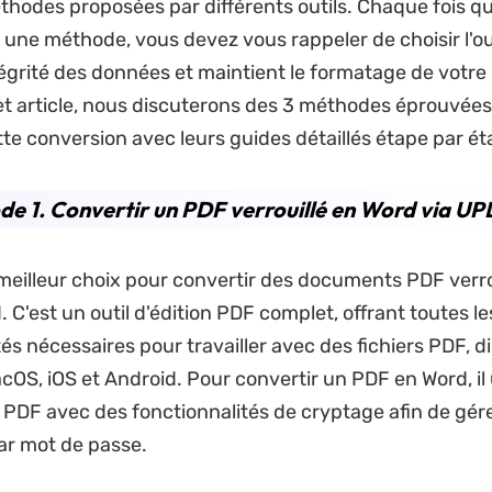
thodes proposées par différents outils. Chaque fois q
 une méthode, vous devez vous rappeler de choisir l'out
ntégrité des données et maintient le formatage de vot
t article, nous discuterons des 3 méthodes éprouvées
tte conversion avec leurs guides détaillés étape par ét
e 1. Convertir un PDF verrouillé en Word via U
 meilleur choix pour convertir des documents PDF verro
. C'est un outil d'édition PDF complet, offrant toutes le
és nécessaires pour travailler avec des fichiers PDF, d
OS, iOS et Android. Pour convertir un PDF en Word, il u
n PDF avec des fonctionnalités de cryptage afin de gére
ar mot de passe.