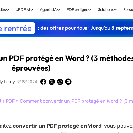
clés
UPDF AI
Agents IA
PDF en ligne
Solutions
Resso
e rentrée
: des offres pour tous · Jusqu’au 8 septe
un PDF protégé en Word ? (3 méthode
éprouvées)
dy Leroy
9/19/2024
tir PDF
» Comment convertir un PDF protégé en Word ? (3 
aitez
convertir un PDF protégé en Word
, vous pouve