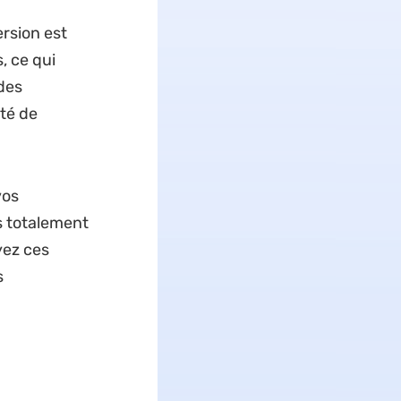
ersion est
, ce qui
des
té de
vos
s totalement
yez ces
s