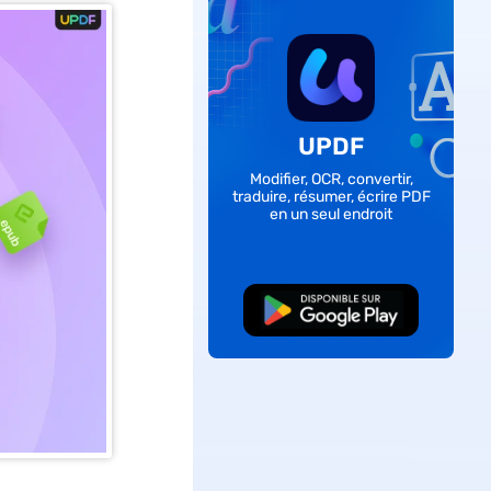
UPDF
Modifier, OCR, convertir,
traduire, résumer, écrire PDF
en un seul endroit
TÉLÉCHARGER