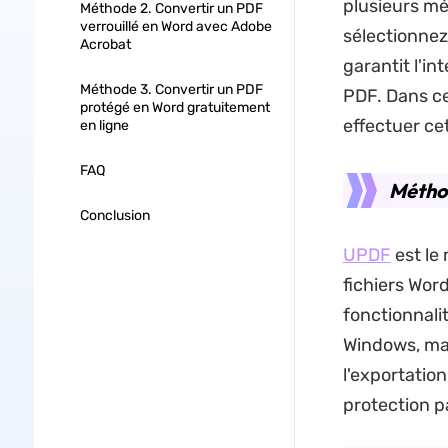
plusieurs mé
Méthode 2. Convertir un PDF
verrouillé en Word avec Adobe
sélectionnez
Acrobat
garantit l'i
Méthode 3. Convertir un PDF
PDF. Dans ce
protégé en Word gratuitement
effectuer ce
en ligne
FAQ
Méthod
Conclusion
UPDF
est le
fichiers Word
fonctionnalit
Windows, mac
l'exportatio
protection p