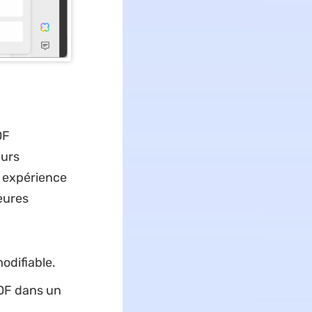
DF
eurs
e expérience
eures
odifiable.
PDF dans un