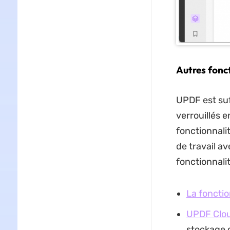
Autres fonct
UPDF est su
verrouillés e
fonctionnali
de travail a
fonctionnali
La foncti
UPDF Clo
stockage c