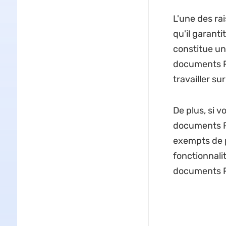
L'une des ra
qu'il garanti
constitue un
documents PD
travailler s
De plus, si 
documents PD
exempts de p
fonctionnali
documents PD