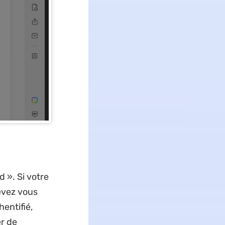
 ». Si votre
evez vous
entifié,
er de