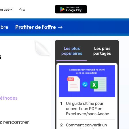
urces
Prix
TÉLÉCHARGER
mbre
Profiter de l’offre
Les plus
Les plus
populaires
partagés
s
méthodes
Un guide ultime pour
convertir un PDF en
Excel avec/sans Adobe
z rencontrer
Comment convertir un