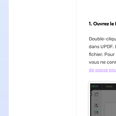
1. Ouvrez l
Double-cliqu
dans UPDF. L
fichier. Pou
vous ne conn
de passe pour