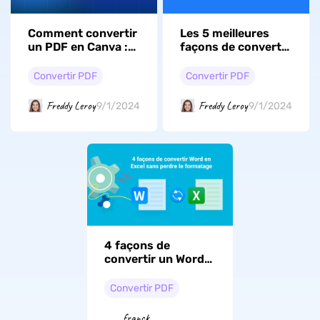
Comment convertir
Les 5 meilleures
un PDF en Canva :
façons de convertir
un guide détaillé
un PDF en MOBI
Convertir PDF
Convertir PDF
Freddy Leroy
Freddy Leroy
9/1/2024
9/1/2024
4 façons de
convertir un Word
en Excel sans
perdre le formatage
Convertir PDF
franck