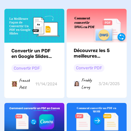
Découvrez les 5
Convertir un PDF
meilleures
en Google Slides
méthodes pour
sous Windows et
convertir des
Mac
Convertir PDF
Convertir PDF
fichiers DWG en PDF
Freddy
franck
3/24/2025
11/14/2024
Leroy
Petit