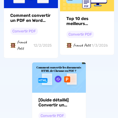
Comment convertir
Top 10 des
un PDF en Word
meilleurs
sans perdre la mise
convertisseurs PDF
en forme ?
Convertir PDF
vers Excel en 2026
Convertir PDF
franck
franck Petit
12/2/2025
1/3/2026
Petit
[Guide détaillé]
Convertir un
document HTML
Chrome en PDF
Convertir PDF