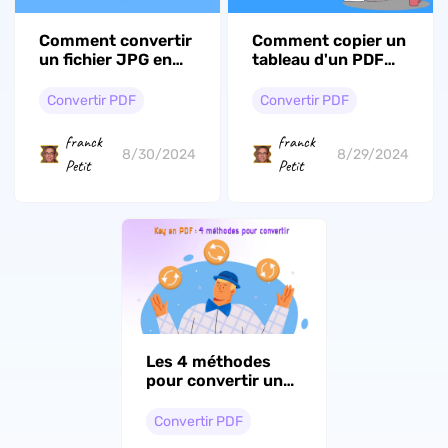
Comment convertir
Comment copier un
un fichier JPG en
tableau d'un PDF
Word modifiable
dans Word : 2
solutions
Convertir PDF
Convertir PDF
franck
franck
8/30/2024
8/29/2024
Petit
Petit
Les 4 méthodes
pour convertir un
fichier Keynote en
PDF
Convertir PDF