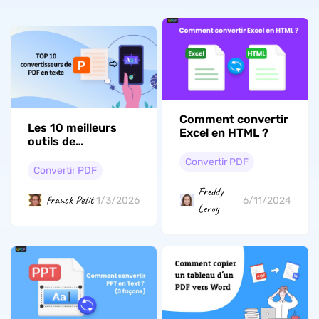
Comment convertir
Les 10 meilleurs
Excel en HTML ?
outils de
conversion de PDF
Convertir PDF
en texte en 2026
Convertir PDF
Freddy
franck Petit
1/3/2026
6/11/2024
Leroy