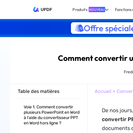
UPDF
Produits
Fonctions 
NOUVEAU
Offre spécial
Comment convertir un
Fred
Table des matières
Accueil
»
Conver
Voie 1. Comment convertir
De nos jours
plusieurs PowerPoint en Word
à l'aide du convertisseur PPT
convertir
P
en Word hors ligne ?
documents ou