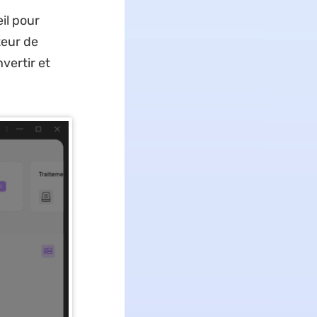
il pour
teur de
nvertir et