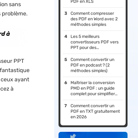
PDF en XLS
sion sans
s problème.
Comment compresser
des PDF en Word avec 2
méthodes simples
rd à
Les 5 meilleurs
convertisseurs PDF vers
PPT pour des
conversions de haute
qualité
Comment convertir un
isseur PPT
PDF en podcast ? (2
l fantastique
méthodes simples)
à ceux ayant
Maîtriser la conversion
cez à
PMD en PDF : un guide
complet pour simplifier
votre flux de travail
Comment convertir un
PDF en TXT gratuitement
en 2026