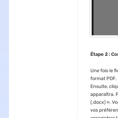
Étape 2 : Co
Une fois le 
format PDF. En
Ensuite, cli
apparaîtra. 
(.docx) ». V
vos préféren