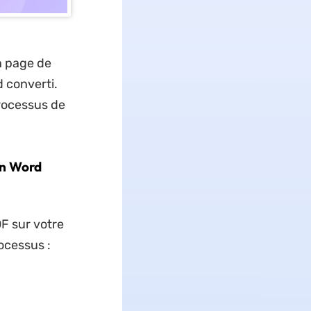
en page de
d converti.
processus de
en Word
F sur votre
ocessus :