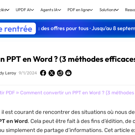
clés
UPDF AI
Agents IA
PDF en ligne
Solutions
Resso
e rentrée
: des offres pour tous · Jusqu’au 8 septe
 PPT en Word ? (3 méthodes efficace
dy Leroy
9/1/2024
tir PDF
» Comment convertir un PPT en Word ? (3 méthodes e
, il est courant de rencontrer des situations où nous d
PT en Word
. Cela peut être fait à des fins d’édition, de
 simplement de partage d’informations. Cet article e