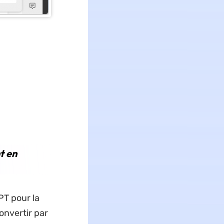
t en
PT pour la
onvertir par