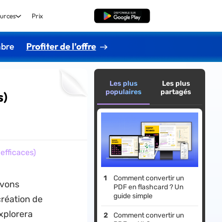
urces
Prix
TÉLÉCHARGER
mbre
Profiter de l’offre
Les plus
Les plus
populaires
partagés
s)
fficaces)
Comment convertir un
evons
PDF en flashcard ? Un
guide simple
 création de
xplorera
Comment convertir un