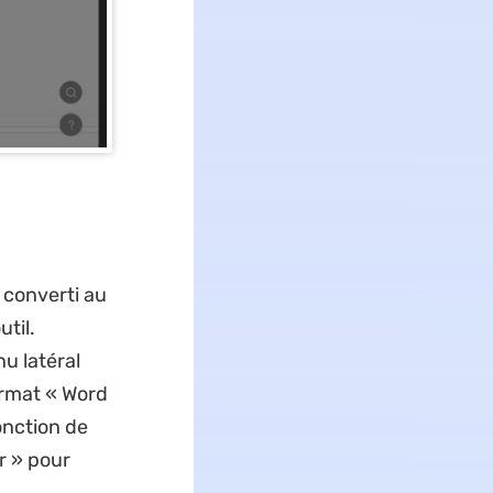
 converti au
util.
u latéral
ormat « Word
onction de
r » pour