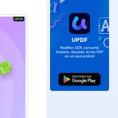
UPDF
Modifier, OCR, convertir,
traduire, résumer, écrire PDF
en un seul endroit
TÉLÉCHARGER