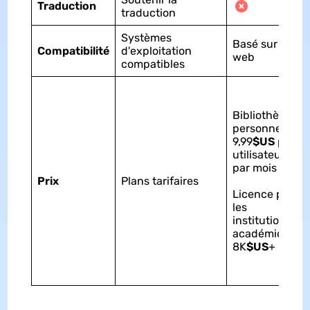
Traduction
traduction
Systèmes
Basé sur le
Compatibilité
d'exploitation
web
compatibles
Bibliothèque
personnelle:
9,99
$US
par
utilisateur et
par mois
Prix
Plans tarifaires
Licence pour
les
institutions
académiques:
8K
$US
+