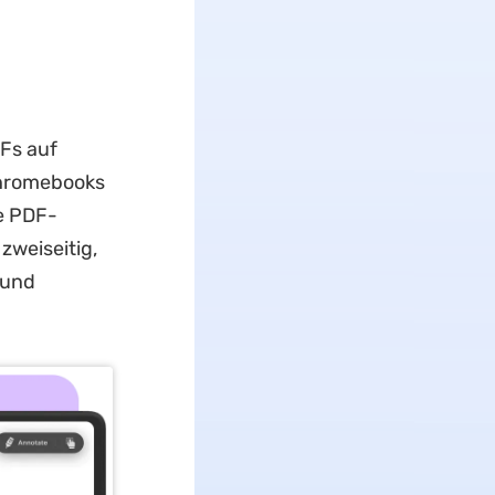
Fs auf
Chromebooks
ie PDF-
zweiseitig,
rund