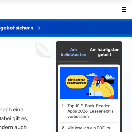
gebot sichern
Am
Am häufigsten
beliebtesten
geteilt
Top 10 E-Book-Reader-
onach eine
Apps 2026: Leseerlebnis
verbessern
bei gilt es,
ondern auch
Wie lese ich ein PDF im