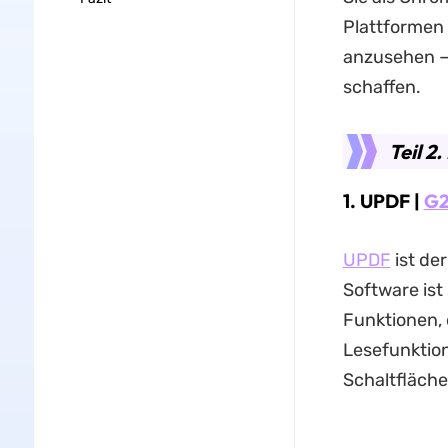
Plattformen
anzusehen – 
schaffen.
Teil 2
1. UPDF |
G2
UPDF
ist de
Software ist
Funktionen, 
Lesefunktion
Schaltfläche