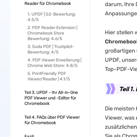
Reader für Chromebook
darum, Ihre 
Anpassungen
1. UPDF | G2-Bewertung:
4.5/5
2. PDF Reader Extension |
Hier stellen 
Chromebook Store
Bewertung: 4.6/5
Chromeboo
3. Soda PDF | Trustpilot-
großartigen 
Bewertung: 4/5
UPDF, unsere
4. PDF Viewer Erweiterung |
Chrome Web Store: 4.8/5
Top-PDF-Vie
5. PrintFriendly PDF
Viewer/Reader | 4.1/5
Teil 1
Teil 3. UPDF - Ihr All-in-One
PDF Viewer und -Editor für
Chromebook
Die meisten
Viewer, was 
Teil 4. FAQs über PDF Viewer
für Chromebook
zusätzlichen
Sie als Chro
Fazit