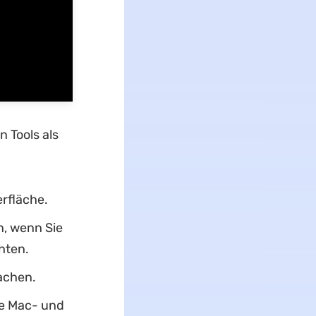
 Tools als
erfläche.
n, wenn Sie
hten.
achen.
ie Mac- und