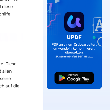
 diese
hilfe
UPDF
PDF an einem Ort bearbeiten,
umwandeln, komprimieren,
übersetzen,
zusammenfassen usw...
e. Diese
 allen
Kostenloser
 seine
Download
ch auf die