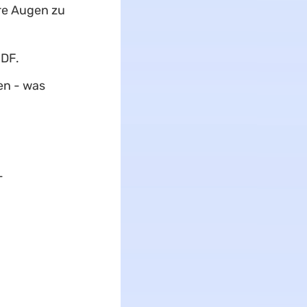
re Augen zu
PDF.
en - was
-