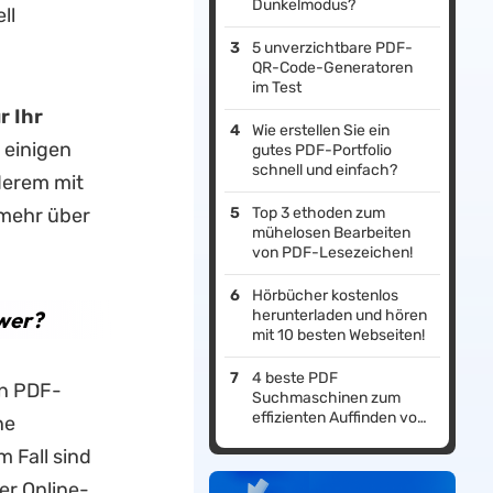
Dunkelmodus?
ll
5 unverzichtbare PDF-
QR-Code-Generatoren
im Test
r Ihr
Wie erstellen Sie ein
 einigen
gutes PDF-Portfolio
schnell und einfach?
derem mit
 mehr über
Top 3 ethoden zum
mühelosen Bearbeiten
von PDF-Lesezeichen!
Hörbücher kostenlos
ewer?
herunterladen und hören
mit 10 besten Webseiten!
4 beste PDF
en PDF-
Suchmaschinen zum
effizienten Auffinden von
ne
PDF-eBooks!
 Fall sind
er Online-