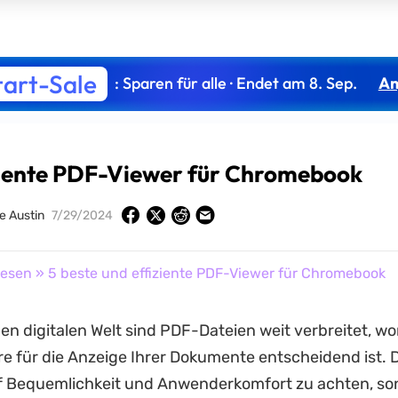
tart-Sale
: Sparen für alle · Endet am 8. Sep.
An
iziente PDF-Viewer für Chromebook
e Austin
7/29/2024
lesen
» 5 beste und effiziente PDF-Viewer für Chromebook
gen digitalen Welt sind PDF-Dateien weit verbreitet, w
e für die Anzeige Ihrer Dokumente entscheidend ist. Da
uf Bequemlichkeit und Anwenderkomfort zu achten, s