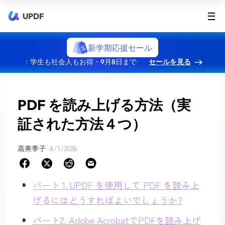
UPDF
新学期応援セール
：学生も社会人もお得・9月8日まで
セールを見る
PDF を読み上げる方法（実
証された方法４つ）
高美季子
4/1/2026
パート 1. UPDF を使用して PDF を読み上
げるにはどうすればよいでしょうか?
パート2. Adob​​e AcrobatでPDFを読み上げ