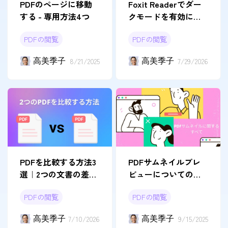
PDFのページに移動
Foxit Readerでダー
する - 専用方法4つ
クモードを有効にす
る方法と確認ポイン
PDFの閲覧
PDFの閲覧
ト
高美季子
8/21/2025
高美季子
7/29/2026
PDFを比較する方法3
PDFサムネイルプレ
選｜2つの文書の差分
ビューについての詳
を確認
細ガード
PDFの閲覧
PDFの閲覧
高美季子
7/10/2026
高美季子
9/15/2025