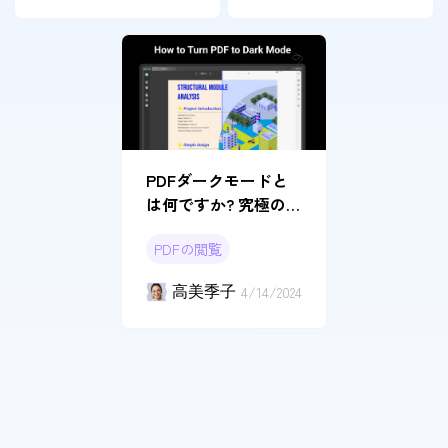
PDFダークモードと
は何ですか? 究極の
PDFリーダーにダー
PDFの閲覧
クモードが登場！
高美季子
4/14/2024