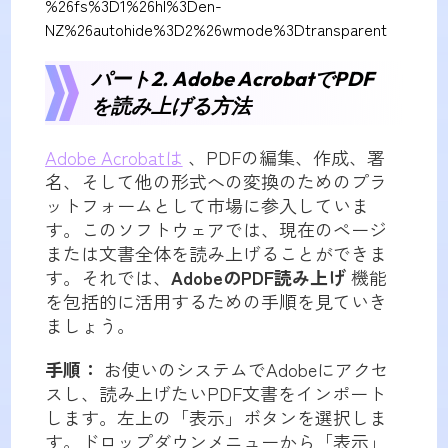
%26fs%3D1%26hl%3Den-
NZ%26autohide%3D2%26wmode%3Dtransparent
パート2. Adob​​e AcrobatでPDF
を読み上げる方法
Adobe Acrobatは
、PDFの編集、作成、署
名、そして他の形式への変換のためのプラ
ットフォームとして市場に参入していま
す。このソフトウェアでは、現在のページ
または文書全体を読み上げることができま
す。それでは、
AdobeのPDF読み上げ
機能
を包括的に活用するための手順を見ていき
ましょう。
手順：
お使いのシステムでAdobeにアクセ
スし、読み上げたいPDF文書をインポート
します。左上の「表示」ボタンを選択しま
す。ドロップダウンメニューから「表示」