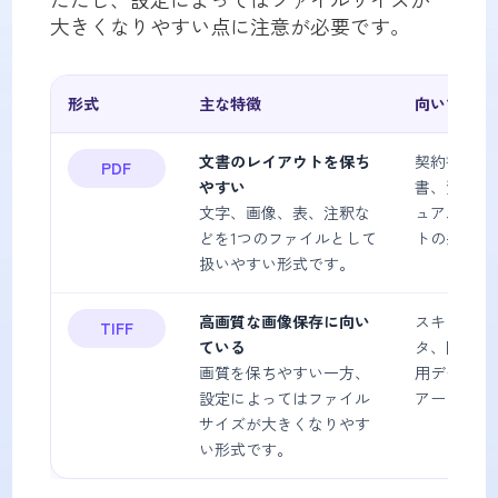
大きくなりやすい点に注意が必要です。
形式
主な特徴
向いている
文書のレイアウトを保ち
契約書、申
PDF
やすい
書、資料、
文字、画像、表、注釈な
ュアル、レ
どを1つのファイルとして
トの共有・
扱いやすい形式です。
高画質な画像保存に向い
スキャンデ
TIFF
ている
タ、図面、
画質を保ちやすい一方、
用データ、
設定によってはファイル
アーカイブ
サイズが大きくなりやす
い形式です。