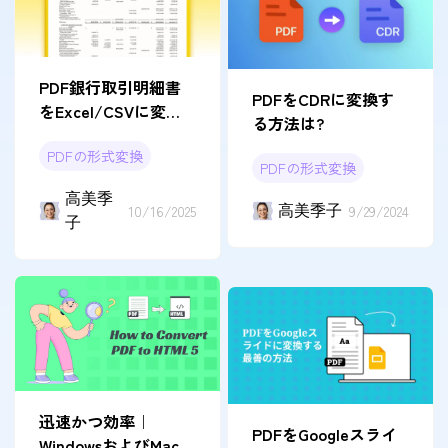
PDF銀行取引明細書
PDFをCDRに変換す
をExcel/CSVに変換
る方法は?
する方法「完全ガイ
PDFの形式変換
ド」
PDFの形式変換
高美季
10/16/2025
高美季子
9/29/2024
子
迅速かつ効率｜
PDFをGoogleスライ
WindowsおよびMacで