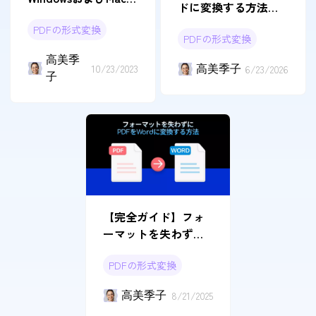
ドに変換する方法｜
PDFをHTML5に変換
Windows・Mac対応
PDFの形式変換
する
PDFの形式変換
高美季
10/23/2023
高美季子
6/23/2026
子
【完全ガイド】フォ
ーマットを失わずに
PDFをWordに変換す
PDFの形式変換
る方法
高美季子
8/21/2025