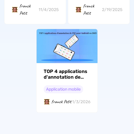
franck
franck
2/19/2025
11/4/2025
Petit
Petit
TOP 4 applications
d'annotation de
PDF pour Android
en 2026
Application mobile
franck Petit
1/3/2026