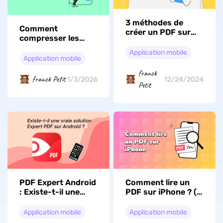
3 méthodes de
Comment
créer un PDF sur
compresser les
iPhone (compatible
fichiers sur iPhone
avec iOS 26)
Application mobile
et iPad en 2026
Application mobile
franck
franck Petit
1/3/2026
12/24/2024
Petit
Comment lire un
PDF Expert Android
PDF sur iPhone ? (4
: Existe-t-il une
méthodes
vraie solution
éprouvées)
expert PDF sur
Application mobile
Application mobile
Android ?