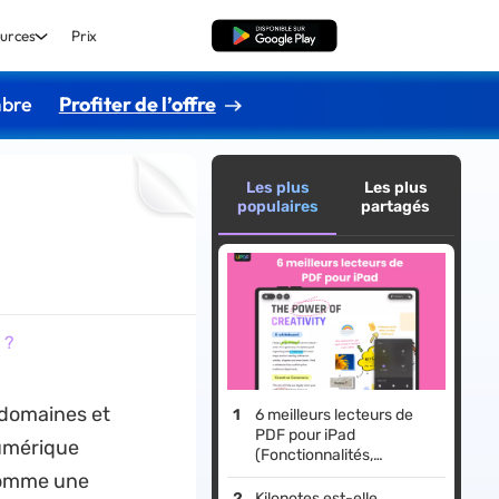
urces
Prix
TÉLÉCHARGER
mbre
Profiter de l’offre
Les plus
Les plus
populaires
partagés
 ?
 domaines et
6 meilleurs lecteurs de
PDF pour iPad
numérique
(Fonctionnalités,
avantages et
 comme une
inconvénients)
Kilonotes est-elle