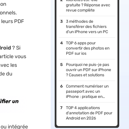
son
gratuite ? Réponse avec
revue complète
onnels.
r leurs PDF
3 méthodes de
transférer des fichiers
d'un iPhone vers un PC
TOP 6 apps pour
droid
? Si
convertir des photos en
PDF sur ios
article vous
avec les
Pourquoi ne puis-je pas
ouvrir un PDF sur iPhone
ide du
? Causes et solutions
Comment numériser un
passeport avec un
iPhone : pratique en
fier un
2026
TOP 4 applications
d'annotation de PDF pour
Android en 2026
 ou intégrée