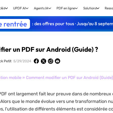
clés
UPDF AI
Agents IA
PDF en ligne
Solutions
Resso
e rentrée
: des offres pour tous · Jusqu’au 8 septe
er un PDF sur Android (Guide) ?
ck Petit
5/29/2024
tion mobile
» Comment modifier un PDF sur Android (Guide)
 PDF ont largement fait leur preuve dans de nombreux
 Alors que le monde évolue vers une transformation 
es, l'utilisation de différents éléments est considérée