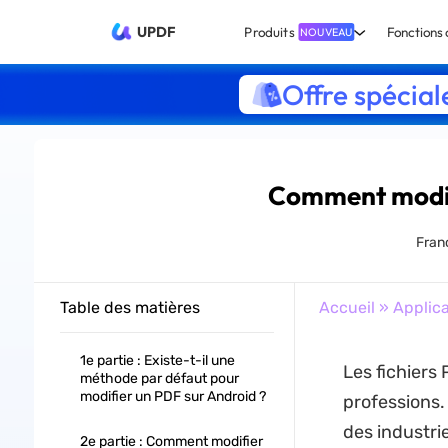
UPDF
Produits
Fonctions 
NOUVEAU
Offre spécial
Comment modifi
Fran
Table des matières
Accueil
»
Applica
1e partie : Existe-t-il une
Les fichiers
méthode par défaut pour
modifier un PDF sur Android ?
professions.
des industri
2e partie : Comment modifier