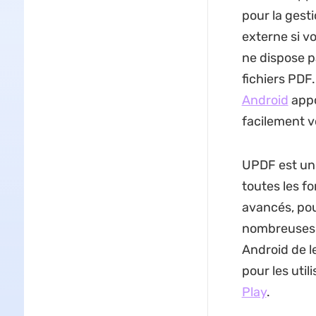
pour la gesti
externe si vo
ne dispose p
fichiers PDF
Android
appo
facilement 
UPDF est un 
toutes les f
avancés, pou
nombreuses m
Android de l
pour les uti
Play
.