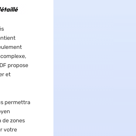
étaillé
és
ontient
seulement
p complexe,
UPDF propose
er et
ous permettra
oyen
n de zones
r votre