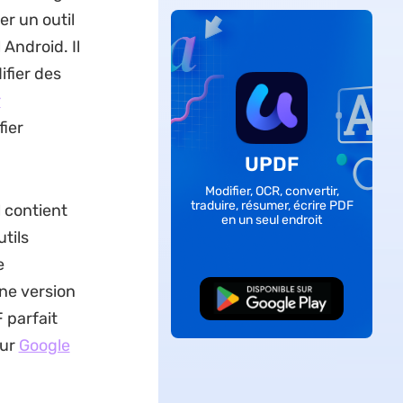
er un outil
 Android. Il
ifier des
r
fier
UPDF
Modifier, OCR, convertir,
traduire, résumer, écrire PDF
l contient
en un seul endroit
tils
e
ne version
TÉLÉCHARGER
 parfait
sur
Google