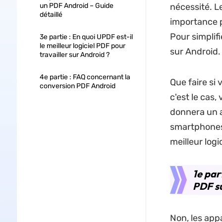
un PDF Android – Guide
nécessité. L
détaillé
importance p
Pour simplif
3e partie : En quoi UPDF est-il
le meilleur logiciel PDF pour
sur Android.
travailler sur Android ?
4e partie : FAQ concernant la
Que faire s
conversion PDF Android
c'est le cas,
donnera un a
smartphones 
meilleur logic
1e par
PDF su
Non, les app